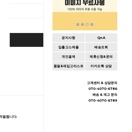
총 상품 
공지사항
QnA
BUY IT NOW
입출고스케쥴
배송조회
Cart
|
Wishlist
개인결제
제휴신청&문의
품절&재입고리스트
카카오톡 상담
고객센터 & 상담문의
070-4070-6786
배송 & 재고 문의
070-4070-6789
처벌됩니다.