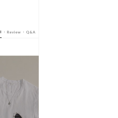
l
Review
Q&A