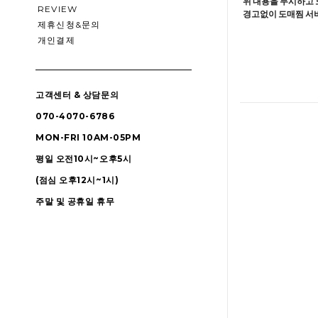
위 내용을 무시하고 
REVIEW
경고없이 도매찜 서비
제휴신청&문의
개인결제
고객센터 & 상담문의
070-4070-6786
MON-FRI 10AM-05PM
평일 오전10시~오후5시
(점심 오후12시~1시)
주말 및 공휴일 휴무