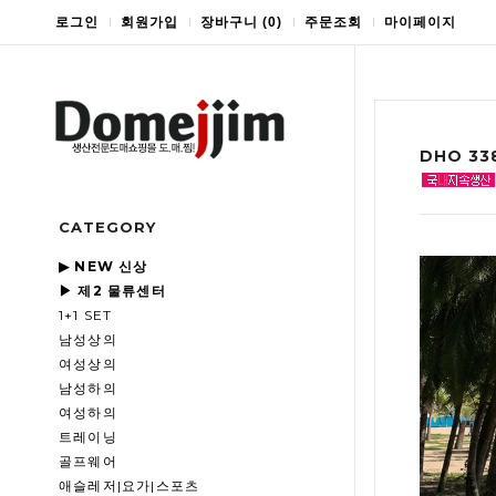
로그인
회원가입
장바구니
(
0
)
주문조회
마이페이지
DHO 3
CATEGORY
▶ NEW 신상
▶ 제2 물류센터
1+1 SET
남성상의
여성상의
남성하의
여성하의
트레이닝
골프웨어
애슬레저|요가|스포츠