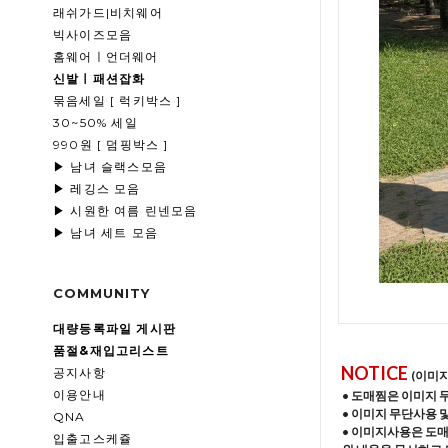
래쉬가드|비치웨어
빅사이즈모음
홈웨어ㅣ언더웨어
신발ㅣ패션잡화
묶음세일 [ 럭키박스 ]
30~50% 세일
990원 [ 덤핑박스 ]
▶ 남녀 슬랙스모음
▶ 레깅스 모음
▶ 시원한 여름 린넨모음
▶ 남녀 세트 모음
COMMUNITY
대량등록파일 게시판
품절&재입고리스트
NOTICE
공지사항
(이미
이용안내
• 도매찜은 이미지 
• 이미지 무단사용 
QNA
• 이미지사용은 도
입출고스케쥴