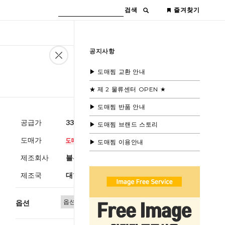
검색
즐겨찾기
공지사항
▶ 도매찜 교환 안내
★ 제 2 물류센터 OPEN ★
▶ 도매찜 반품 안내
공급가
33,000원
(부가세별도)
▶ 도매찜 브랜드 스토리
도매가
▶ 도매찜 이용안내
제조회사
블루모드
제조국
대한민국
옵션