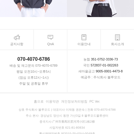
공지사항
QnA
이용안내
회사소개
070-4070-6786
농협
351-0752-3336-73
국민
572837-01-002263
배송 및 재고문의 070-4070-6789
새마을금고
9005-0001-4473-8
평일 오전10시~오후5시
예금주 : 주식회사 블루모드
(점심 오후12시~1시)
주말 및 공휴일 휴무
홈으로
이용약관
개인정보처리방침
PC Ver.
상호 주식회사 블루모드 | 대표이사 이재동 권은숙 | 전화 070-4070-6786
주소 본사: 경상남도 양산시 동면 가산3길 8 블루모드물류센터
중국지사:广州市番禺区星河湾小区1栋2梯
사업자번호 621-81-80834
통신판매업번호 제2010-경남양산-0049호