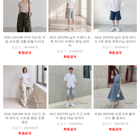
AGG 1012W 여자 여리핏 셔
AGG 1003M 남자 카펜더 포
AGG 1002M 남자 핀턱 와이
링 브라캡 크롭 반팔 티셔츠
켓 와이드 버뮤다 밴딩 반바
드 5부 밴딩 트레이닝 반바지
지
공급가 :
15,600
원
공급가 :
15,000
원
공급가 :
17,000
원
회원공개
회원공개
회원공개
AGG 1001W 여자 사이드 핀
ACC 2007M 남자 카고 버뮤
KAA 9006W 쉬폰 V넥 벨트
턱 와이드 스트링 밴딩 코튼
다 밴딩 데님 반바지
나시 롱 원피스
팬츠
공급가 :
21,000
원
공급가 :
33,600
원
공급가 :
23,600
원
회원공개
회원공개
회원공개