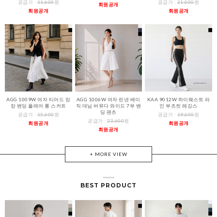
공급가 :
11,600
원
공급가 :
21,000
원
회원공개
회원공개
회원공개
AGG 1009W 여자 티어드 캉
AGG 1006W 여자 린넨 베이
KAA 9012W 하이웨스트 라
캉 밴딩 플레어 롱 스커트
직 데님 버뮤다 와이드 7부 밴
인 부츠컷 레깅스
딩 팬츠
공급가 :
15,600
원
공급가 :
19,600
원
공급가 :
23,600
원
회원공개
회원공개
회원공개
+ MORE VIEW
BEST PRODUCT