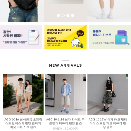
NEW ARRIVALS
AGG 1016 남여공용 초경량
AGG 1011M 남자 와이드 무
AGG 1015W 여자 카모 밀리
스트링 바스락 밴딩 반바지
릎절개 버뮤다 밴딩 팬츠
터리 스트링 카고 버뮤다 밴
아웃도어 쇼츠 팬츠
딩 팬츠
공급가 :
15,600
원