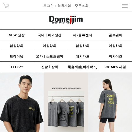
로그인
회원가입
주문조회
NEW 신상
국내ㅣ해외생산
제2물류센터
골프웨어
남성상의
여성상의
남성하의
여성하의
트레이닝
요가ㅣ스포츠웨어
래시가드
빅사이즈
1+1 Set
신발ㅣ잡화
묶음세일[럭키박스]
30~50% 세일