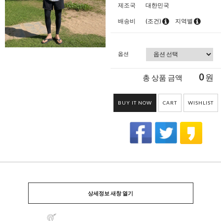
제조국
대한민국
배송비
(조건)
지역별
옵션
0
원
총 상품 금액
BUY IT NOW
CART
WISHLIST
상세정보 새창 열기