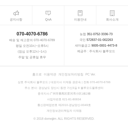
공지사항
QnA
이용안내
회사소개
070-4070-6786
농협
351-0752-3336-73
국민
572837-01-002263
배송 및 재고문의 070-4070-6789
새마을금고
9005-0001-4473-8
평일 오전10시~오후5시
예금주 : 주식회사 블루모드
(점심 오후12시~1시)
주말 및 공휴일 휴무
홈으로
이용약관
개인정보처리방침
PC Ver.
상호 주식회사 블루모드 | 대표이사 이재동 권은숙 | 전화 070-4070-6786
주소 본사: 경상남도 양산시 동면 가산3길 8 블루모드물류센터
중국지사:广州市番禺区星河湾小区1栋2梯
사업자번호 621-81-80834
통신판매업번호 제2010-경남양산-0049호
개인정보관리책임자 이재동
© 2018 domejjim. ALL RIGHTS RESERVED.