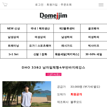
로그인
회원가입
주문조회
NEW 신상
국내ㅣ해외생산
제2물류센터
골프웨어
남성상의
여성상의
남성하의
여성하의
트레이닝
요가ㅣ스포츠웨어
래시가드
빅사이즈
1+1 Set
신발ㅣ잡화
묶음세일[럭키박스]
30~50% 세일
DHO 3382 남자일체형4부반바지레깅스
공급가
33,000원
(부가세 별도)
도매가
회원공개
제조회사
블루모드