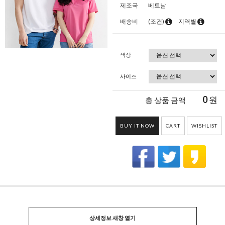
제조국
베트남
배송비
(조건)
지역별
색상
사이즈
0
원
총 상품 금액
BUY IT NOW
CART
WISHLIST
상세정보 새창 열기