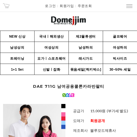
로그인
회원가입
주문조회
NEW 신상
국내ㅣ해외생산
제2물류센터
골프웨어
남성상의
여성상의
남성하의
여성하의
트레이닝
요가ㅣ스포츠웨어
래시가드
빅사이즈
1+1 Set
신발ㅣ잡화
묶음세일[럭키박스]
30~50% 세일
DAE 711G 남여공용쿨론카라반팔티
공급가
15,000원
(부가세 별도)
도매가
회원공개
제조회사
블루모드제휴사