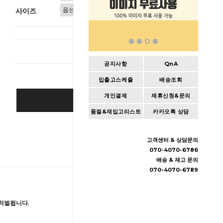
사이즈
총 상품 
공지사항
QnA
입출고스케쥴
배송조회
개인결제
제휴신청&문의
BUY IT NOW
품절&재입고리스트
카카오톡 상담
Cart
|
Wishlist
고객센터 & 상담문의
070-4070-6786
배송 & 재고 문의
070-4070-6789
처벌됩니다.