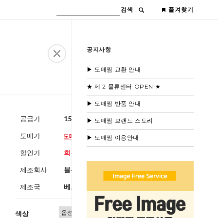
검색
즐겨찾기
공지사항
▶ 도매찜 교환 안내
★ 제 2 물류센터 OPEN ★
▶ 도매찜 반품 안내
공급가
15,000원
(부가세별도)
▶ 도매찜 브랜드 스토리
도매가
▶ 도매찜 이용안내
할인가
회원공개
제조회사
블루모드제휴사
제조국
베트남
색상