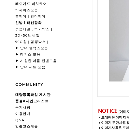
래쉬가드|비치웨어
빅사이즈모음
홈웨어ㅣ언더웨어
신발ㅣ패션잡화
묶음세일 [ 럭키박스 ]
30~50% 세일
990원 [ 덤핑박스 ]
▶ 남녀 슬랙스모음
▶ 레깅스 모음
▶ 시원한 여름 린넨모음
▶ 남녀 세트 모음
COMMUNITY
대량등록파일 게시판
품절&재입고리스트
공지사항
NOTICE
(이미
이용안내
• 도매찜은 이미지 
QNA
• 이미지 무단사용 
입출고스케쥴
• 이미지사용은 도