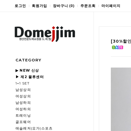
로그인
회원가입
장바구니
(
0
)
주문조회
마이페이지
[30%할
CATEGORY
▶ NEW 신상
▶ 제2 물류센터
1+1 SET
남성상의
여성상의
남성하의
여성하의
트레이닝
골프웨어
애슬레저|요가|스포츠