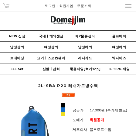
로그인
회원가입
주문조회
NEW 신상
국내ㅣ해외생산
제2물류센터
골프웨어
남성상의
여성상의
남성하의
여성하의
트레이닝
요가ㅣ스포츠웨어
래시가드
빅사이즈
1+1 Set
신발ㅣ잡화
묶음세일[럭키박스]
30~50% 세일
2L-SBA P20 레쉬가드방수백
공급가
17,000원
(부가세 별도)
도매가
회원공개
제조회사
블루모드수입