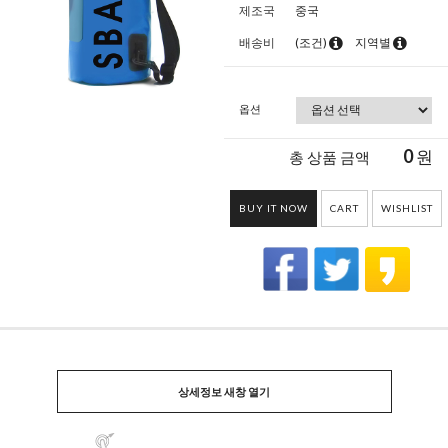
제조국
중국
배송비
(조건)
지역별
옵션
0
원
총 상품 금액
BUY IT NOW
CART
WISHLIST
상세정보 새창 열기