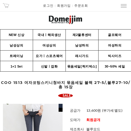
로그인
회원가입
주문조회
NEW 신상
국내ㅣ해외생산
제2물류센터
골프웨어
남성상의
여성상의
남성하의
여성하의
트레이닝
요가ㅣ스포츠웨어
래시가드
빅사이즈
1+1 Set
신발ㅣ잡화
묶음세일[럭키박스]
30~50% 세일
COO 1513 여자코팅스키니청바지 묶음세일 블랙 27-5/,블루27-10/
총 15장
공급가
13,600원
(부가세 별도)
도매가
회원공개
제조회사
블루모드