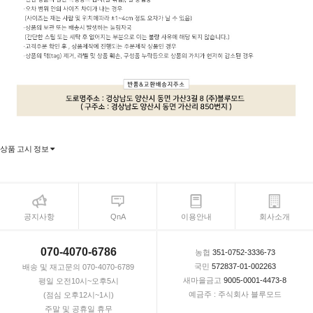
상품 고시 정보
공지사항
QnA
이용안내
회사소개
070-4070-6786
농협
351-0752-3336-73
국민
572837-01-002263
배송 및 재고문의 070-4070-6789
새마을금고
9005-0001-4473-8
평일 오전10시~오후5시
예금주 : 주식회사 블루모드
(점심 오후12시~1시)
주말 및 공휴일 휴무