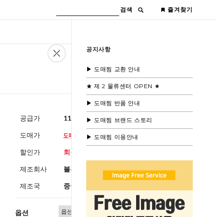
검색
즐겨찾기
공지사항
▶ 도매찜 교환 안내
★ 제 2 물류센터 OPEN ★
▶ 도매찜 반품 안내
공급가
11,000원
(부가세별도)
▶ 도매찜 브랜드 스토리
도매가
▶ 도매찜 이용안내
할인가
회원공개
제조회사
블루모드
제조국
중국
옵션