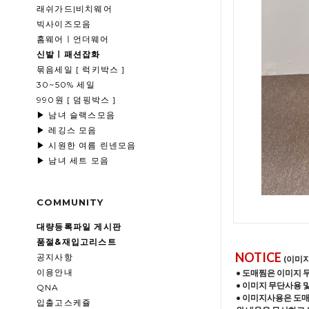
래쉬가드|비치웨어
빅사이즈모음
홈웨어ㅣ언더웨어
신발ㅣ패션잡화
묶음세일 [ 럭키박스 ]
30~50% 세일
990원 [ 덤핑박스 ]
▶ 남녀 슬랙스모음
▶ 레깅스 모음
▶ 시원한 여름 린넨모음
▶ 남녀 세트 모음
COMMUNITY
대량등록파일 게시판
품절&재입고리스트
NOTICE
공지사항
(이미
이용안내
• 도매찜은 이미지 
• 이미지 무단사용 
QNA
• 이미지사용은 도
입출고스케쥴