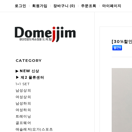
로그인
회원가입
장바구니
(
0
)
주문조회
마이페이지
[30%할
CATEGORY
▶ NEW 신상
▶ 제2 물류센터
1+1 SET
남성상의
여성상의
남성하의
여성하의
트레이닝
골프웨어
애슬레저|요가|스포츠