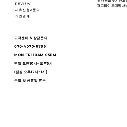
위 내용을 무시하고 
REVIEW
경고없이 도매찜 서비
제휴신청&문의
개인결제
고객센터 & 상담문의
070-4070-6786
MON-FRI 10AM-05PM
평일 오전10시~오후5시
(점심 오후12시~1시)
주말 및 공휴일 휴무