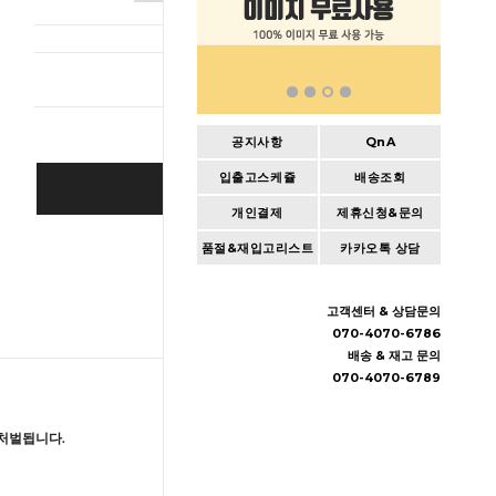
총 상품 
공지사항
QnA
입출고스케쥴
배송조회
BUY IT NOW
개인결제
제휴신청&문의
Cart
|
Wishlist
품절&재입고리스트
카카오톡 상담
고객센터 & 상담문의
070-4070-6786
배송 & 재고 문의
070-4070-6789
처벌됩니다.