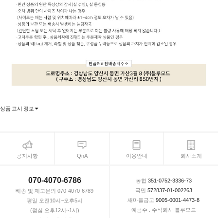
상품 고시 정보
공지사항
QnA
이용안내
회사소개
070-4070-6786
농협
351-0752-3336-73
국민
572837-01-002263
배송 및 재고문의 070-4070-6789
새마을금고
9005-0001-4473-8
평일 오전10시~오후5시
예금주 : 주식회사 블루모드
(점심 오후12시~1시)