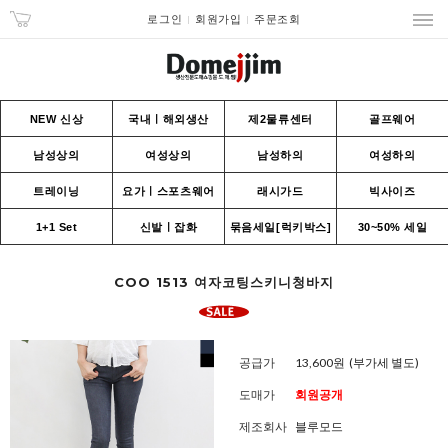
로그인
회원가입
주문조회
NEW 신상
국내ㅣ해외생산
제2물류센터
골프웨어
남성상의
여성상의
남성하의
여성하의
트레이닝
요가ㅣ스포츠웨어
래시가드
빅사이즈
1+1 Set
신발ㅣ잡화
묶음세일[럭키박스]
30~50% 세일
COO 1513 여자코팅스키니청바지
공급가
13,600원
(부가세 별도)
도매가
회원공개
제조회사
블루모드