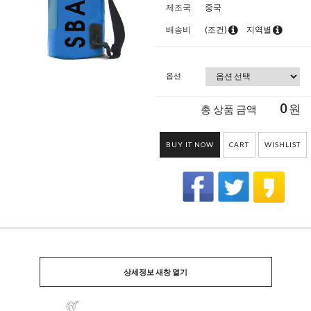
제조국
중국
배송비
(조건)
지역별
옵션
0
원
총 상품 금액
BUY IT NOW
CART
WISHLIST
상세정보 새창 열기