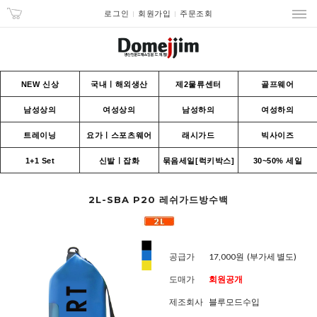
로그인
회원가입
주문조회
NEW 신상
국내ㅣ해외생산
제2물류센터
골프웨어
남성상의
여성상의
남성하의
여성하의
트레이닝
요가ㅣ스포츠웨어
래시가드
빅사이즈
1+1 Set
신발ㅣ잡화
묶음세일[럭키박스]
30~50% 세일
2L-SBA P20 레쉬가드방수백
공급가
17,000원
(부가세 별도)
도매가
회원공개
제조회사
블루모드수입