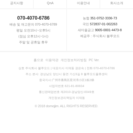
공지사항
QnA
이용안내
회사소개
070-4070-6786
농협
351-0752-3336-73
국민
572837-01-002263
배송 및 재고문의 070-4070-6789
새마을금고
9005-0001-4473-8
평일 오전10시~오후5시
예금주 : 주식회사 블루모드
(점심 오후12시~1시)
주말 및 공휴일 휴무
홈으로
이용약관
개인정보처리방침
PC Ver.
상호 주식회사 블루모드 | 대표이사 이재동 권은숙 | 전화 070-4070-6786
주소 본사: 경상남도 양산시 동면 가산3길 8 블루모드물류센터
중국지사:广州市番禺区星河湾小区1栋2梯
사업자번호 621-81-80834
통신판매업번호 제2010-경남양산-0049호
개인정보관리책임자 이재동
© 2018 domejjim. ALL RIGHTS RESERVED.