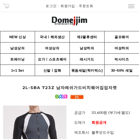
로그인
회원가입
주문조회
NEW 신상
국내ㅣ해외생산
제2물류센터
골프웨어
남성상의
여성상의
남성하의
여성하의
트레이닝
요가ㅣ스포츠웨어
래시가드
빅사이즈
1+1 Set
신발ㅣ잡화
묶음세일[럭키박스]
30~50% 세일
2L-SBA 723Z 남자레쉬가드비치웨어집업자켓
공급가
33,600원
(부가세 별도)
도매가
회원공개
제조회사
블루모드수입