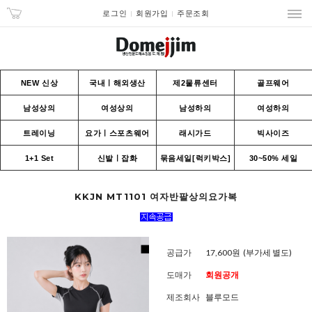
로그인
회원가입
주문조회
NEW 신상
국내ㅣ해외생산
제2물류센터
골프웨어
남성상의
여성상의
남성하의
여성하의
트레이닝
요가ㅣ스포츠웨어
래시가드
빅사이즈
1+1 Set
신발ㅣ잡화
묶음세일[럭키박스]
30~50% 세일
KKJN MT1101 여자반팔상의요가복
공급가
17,600원
(부가세 별도)
도매가
회원공개
제조회사
블루모드