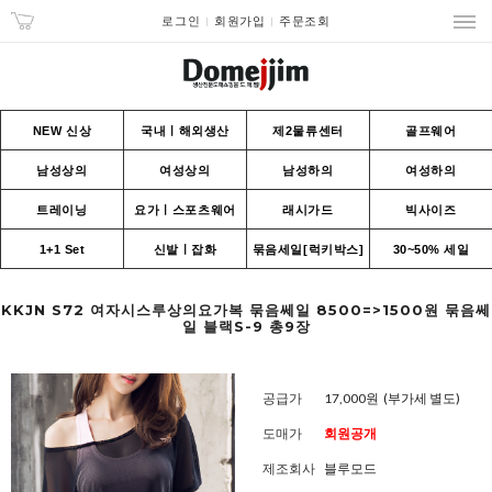
로그인
회원가입
주문조회
NEW 신상
국내ㅣ해외생산
제2물류센터
골프웨어
남성상의
여성상의
남성하의
여성하의
트레이닝
요가ㅣ스포츠웨어
래시가드
빅사이즈
1+1 Set
신발ㅣ잡화
묶음세일[럭키박스]
30~50% 세일
KKJN S72 여자시스루상의요가복 묶음쎄일 8500=>1500원 묶음쎄
일 블랙S-9 총9장
공급가
17,000원
(부가세 별도)
도매가
회원공개
제조회사
블루모드