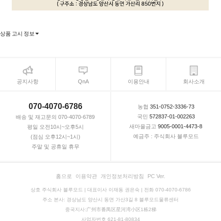
상품 고시 정보
공지사항
QnA
이용안내
회사소개
070-4070-6786
농협
351-0752-3336-73
국민
572837-01-002263
배송 및 재고문의 070-4070-6789
새마을금고
9005-0001-4473-8
평일 오전10시~오후5시
예금주 : 주식회사 블루모드
(점심 오후12시~1시)
주말 및 공휴일 휴무
홈으로
이용약관
개인정보처리방침
PC Ver.
상호 주식회사 블루모드 | 대표이사 이재동 권은숙 | 전화 070-4070-6786
주소 본사: 경상남도 양산시 동면 가산3길 8 블루모드물류센터
중국지사:广州市番禺区星河湾小区1栋2梯
사업자번호 621-81-80834