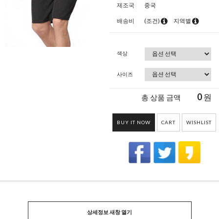
제조국
중국
배송비
(조건)
지역별
색상
사이즈
0
원
총 상품 금액
BUY IT NOW
CART
WISHLIST
상세정보 새창 열기