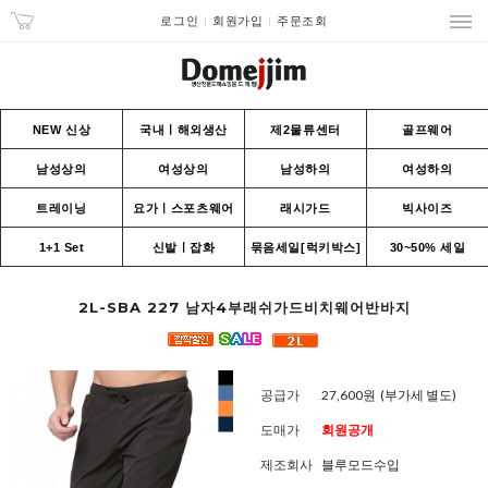
로그인
회원가입
주문조회
NEW 신상
국내ㅣ해외생산
제2물류센터
골프웨어
남성상의
여성상의
남성하의
여성하의
트레이닝
요가ㅣ스포츠웨어
래시가드
빅사이즈
1+1 Set
신발ㅣ잡화
묶음세일[럭키박스]
30~50% 세일
2L-SBA 227 남자4부래쉬가드비치웨어반바지
공급가
27,600원
(부가세 별도)
도매가
회원공개
제조회사
블루모드수입