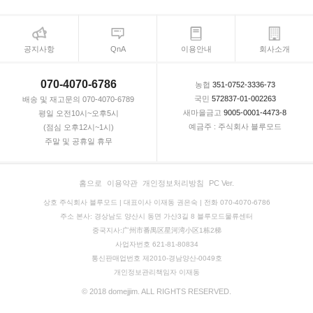
공지사항
QnA
이용안내
회사소개
070-4070-6786
농협
351-0752-3336-73
국민
572837-01-002263
배송 및 재고문의 070-4070-6789
새마을금고
9005-0001-4473-8
평일 오전10시~오후5시
예금주 : 주식회사 블루모드
(점심 오후12시~1시)
주말 및 공휴일 휴무
홈으로
이용약관
개인정보처리방침
PC Ver.
상호 주식회사 블루모드 | 대표이사 이재동 권은숙 | 전화 070-4070-6786
주소 본사: 경상남도 양산시 동면 가산3길 8 블루모드물류센터
중국지사:广州市番禺区星河湾小区1栋2梯
사업자번호 621-81-80834
통신판매업번호 제2010-경남양산-0049호
개인정보관리책임자 이재동
© 2018 domejjim. ALL RIGHTS RESERVED.