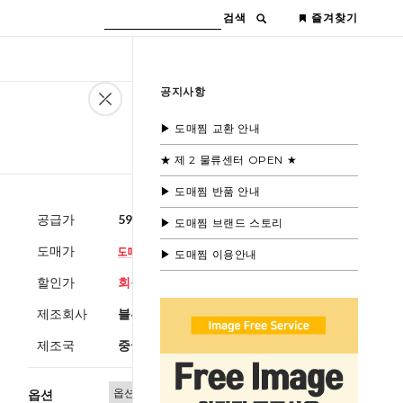
검색
즐겨찾기
공지사항
▶ 도매찜 교환 안내
★ 제 2 물류센터 OPEN ★
▶ 도매찜 반품 안내
공급가
59,600원
(부가세별도)
▶ 도매찜 브랜드 스토리
도매가
▶ 도매찜 이용안내
할인가
회원공개
제조회사
블루모드수입
제조국
중국
옵션