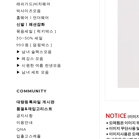
래쉬가드|비치웨어
빅사이즈모음
홈웨어ㅣ언더웨어
신발ㅣ패션잡화
묶음세일 [ 럭키박스 ]
30~50% 세일
990원 [ 덤핑박스 ]
▶ 남녀 슬랙스모음
▶ 레깅스 모음
▶ 시원한 여름 린넨모음
▶ 남녀 세트 모음
COMMUNITY
대량등록파일 게시판
품절&재입고리스트
NOTICE
공지사항
(이미
이용안내
• 도매찜은 이미지 
• 이미지 무단사용 
QNA
• 이미지사용은 도
입출고스케쥴