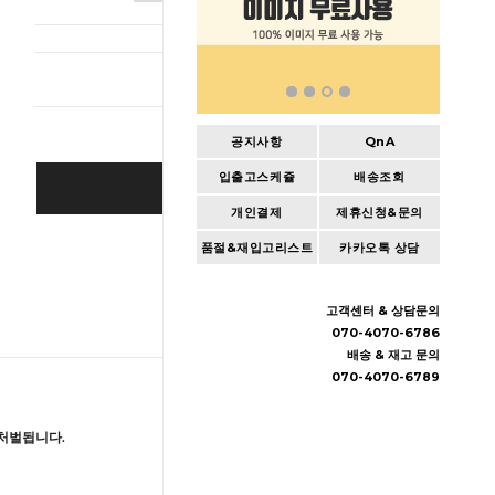
총 상품 
공지사항
QnA
입출고스케쥴
배송조회
BUY IT NOW
개인결제
제휴신청&문의
Cart
|
Wishlist
품절&재입고리스트
카카오톡 상담
고객센터 & 상담문의
070-4070-6786
배송 & 재고 문의
070-4070-6789
처벌됩니다.