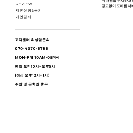
위 내용을 무시하고 
REVIEW
경고없이 도매찜 서비
제휴신청&문의
개인결제
고객센터 & 상담문의
070-4070-6786
MON-FRI 10AM-05PM
평일 오전10시~오후5시
(점심 오후12시~1시)
주말 및 공휴일 휴무