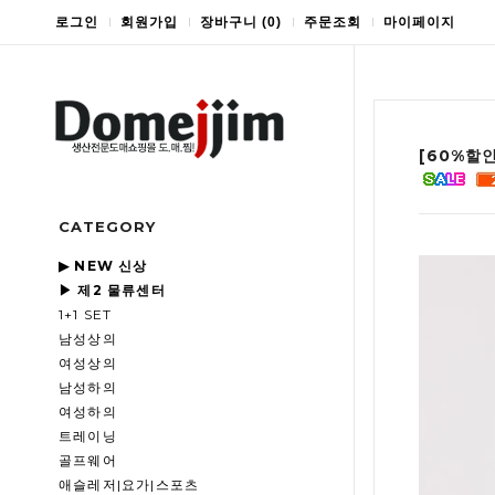
로그인
회원가입
장바구니
(
0
)
주문조회
마이페이지
[60%할
CATEGORY
▶ NEW 신상
▶ 제2 물류센터
1+1 SET
남성상의
여성상의
남성하의
여성하의
트레이닝
골프웨어
애슬레저|요가|스포츠