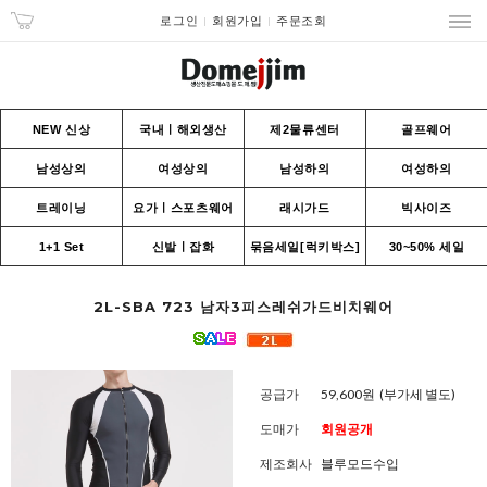
로그인
회원가입
주문조회
NEW 신상
국내ㅣ해외생산
제2물류센터
골프웨어
남성상의
여성상의
남성하의
여성하의
트레이닝
요가ㅣ스포츠웨어
래시가드
빅사이즈
1+1 Set
신발ㅣ잡화
묶음세일[럭키박스]
30~50% 세일
2L-SBA 723 남자3피스레쉬가드비치웨어
공급가
59,600원
(부가세 별도)
도매가
회원공개
제조회사
블루모드수입