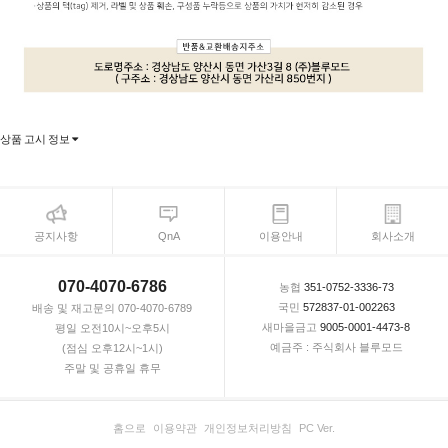
상품 고시 정보
공지사항
QnA
이용안내
회사소개
070-4070-6786
농협
351-0752-3336-73
국민
572837-01-002263
배송 및 재고문의 070-4070-6789
새마을금고
9005-0001-4473-8
평일 오전10시~오후5시
예금주 : 주식회사 블루모드
(점심 오후12시~1시)
주말 및 공휴일 휴무
홈으로
이용약관
개인정보처리방침
PC Ver.