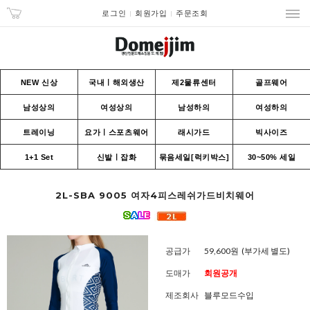
로그인
회원가입
주문조회
NEW 신상
국내ㅣ해외생산
제2물류센터
골프웨어
남성상의
여성상의
남성하의
여성하의
트레이닝
요가ㅣ스포츠웨어
래시가드
빅사이즈
1+1 Set
신발ㅣ잡화
묶음세일[럭키박스]
30~50% 세일
2L-SBA 9005 여자4피스레쉬가드비치웨어
공급가
59,600원
(부가세 별도)
도매가
회원공개
제조회사
블루모드수입