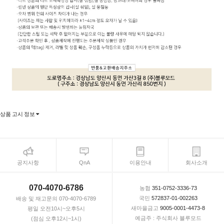
상품 고시 정보
공지사항
QnA
이용안내
회사소개
070-4070-6786
농협
351-0752-3336-73
국민
572837-01-002263
배송 및 재고문의 070-4070-6789
새마을금고
9005-0001-4473-8
평일 오전10시~오후5시
예금주 : 주식회사 블루모드
(점심 오후12시~1시)