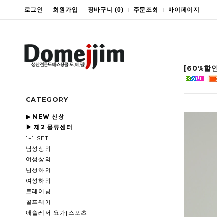
로그인
회원가입
장바구니
(
0
)
주문조회
마이페이지
[60%할
CATEGORY
▶ NEW 신상
▶ 제2 물류센터
1+1 SET
남성상의
여성상의
남성하의
여성하의
트레이닝
골프웨어
애슬레저|요가|스포츠