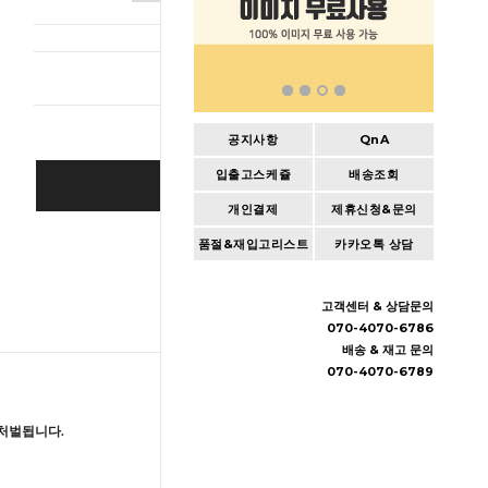
총 상품 
공지사항
QnA
입출고스케쥴
배송조회
SOLD OUT
개인결제
제휴신청&문의
Wishlist
품절&재입고리스트
카카오톡 상담
고객센터 & 상담문의
070-4070-6786
배송 & 재고 문의
070-4070-6789
처벌됩니다.