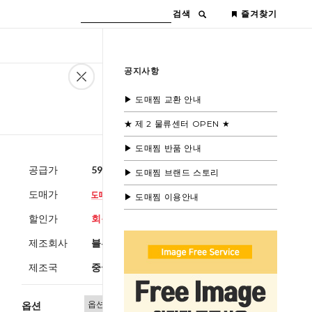
검색
즐겨찾기
공지사항
▶ 도매찜 교환 안내
★ 제 2 물류센터 OPEN ★
▶ 도매찜 반품 안내
공급가
59,600원
(부가세별도)
▶ 도매찜 브랜드 스토리
도매가
▶ 도매찜 이용안내
할인가
회원공개
제조회사
블루모드수입
제조국
중국
옵션