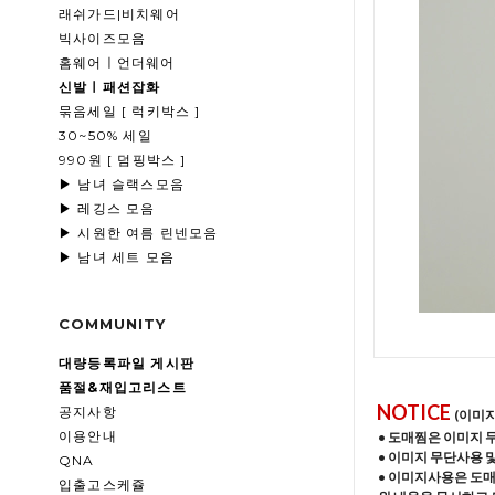
래쉬가드|비치웨어
빅사이즈모음
홈웨어ㅣ언더웨어
신발ㅣ패션잡화
묶음세일 [ 럭키박스 ]
30~50% 세일
990원 [ 덤핑박스 ]
▶ 남녀 슬랙스모음
▶ 레깅스 모음
▶ 시원한 여름 린넨모음
▶ 남녀 세트 모음
COMMUNITY
대량등록파일 게시판
품절&재입고리스트
NOTICE
공지사항
(이미
이용안내
• 도매찜은 이미지 
• 이미지 무단사용 
QNA
• 이미지사용은 도
입출고스케쥴