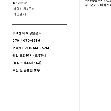
위 내용을 무시하고 
REVIEW
경고없이 도매찜 서비
제휴신청&문의
개인결제
고객센터 & 상담문의
070-4070-6786
MON-FRI 10AM-05PM
평일 오전10시~오후5시
(점심 오후12시~1시)
주말 및 공휴일 휴무