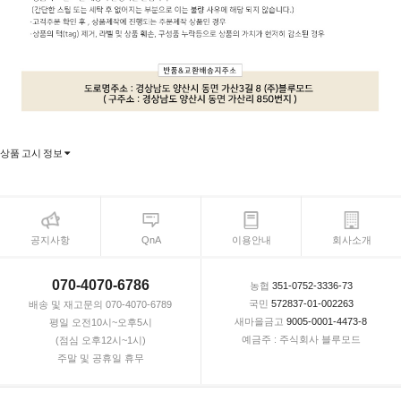
상품 고시 정보
공지사항
QnA
이용안내
회사소개
070-4070-6786
농협
351-0752-3336-73
국민
572837-01-002263
배송 및 재고문의 070-4070-6789
새마을금고
9005-0001-4473-8
평일 오전10시~오후5시
예금주 : 주식회사 블루모드
(점심 오후12시~1시)
주말 및 공휴일 휴무