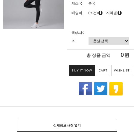
제조국
중국
배송비
(조건)
지역별
색상:사이
즈
0
원
총 상품 금액
BUY IT NOW
CART
WISHLIST
상세정보 새창 열기