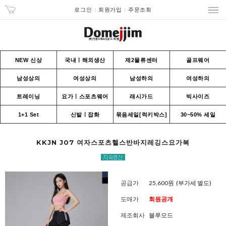
로그인
회원가입
주문조회
NEW 신상
국내ㅣ해외생산
제2물류센터
골프웨어
남성상의
여성상의
남성하의
여성하의
트레이닝
요가ㅣ스포츠웨어
래시가드
빅사이즈
1+1 Set
신발ㅣ잡화
묶음세일[럭키박스]
30~50% 세일
KKJN J07 여자스포츠헬스반바지레깅스요가복
공급가
25,600원
(부가세 별도)
도매가
회원공개
제조회사
블루모드