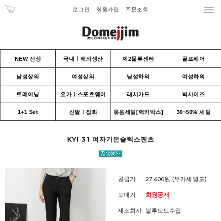
로그인
회원가입
주문조회
NEW 신상
국내ㅣ해외생산
제2물류센터
골프웨어
남성상의
여성상의
남성하의
여성하의
트레이닝
요가ㅣ스포츠웨어
래시가드
빅사이즈
1+1 Set
신발ㅣ잡화
묶음세일[럭키박스]
30~50% 세일
KYI 31 여자기본슬렉스팬츠
공급가
27,600원
(부가세 별도)
도매가
회원공개
제조회사
블루모드수입