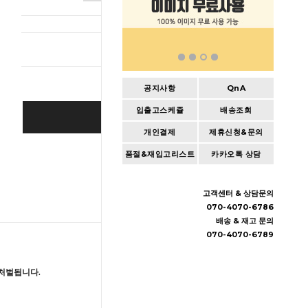
총 상품 
공지사항
QnA
입출고스케쥴
배송조회
BUY IT NOW
개인결제
제휴신청&문의
Cart
|
Wishlist
품절&재입고리스트
카카오톡 상담
고객센터 & 상담문의
070-4070-6786
배송 & 재고 문의
070-4070-6789
처벌됩니다.