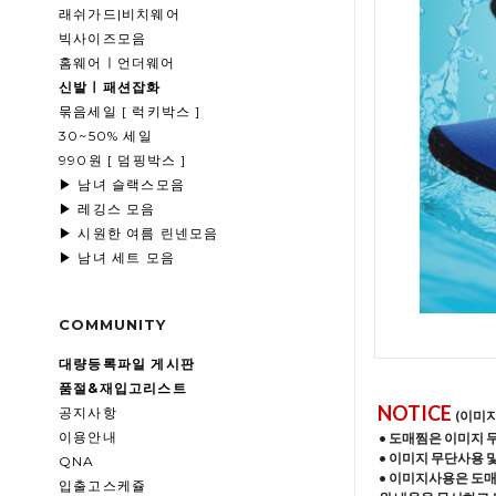
래쉬가드|비치웨어
빅사이즈모음
홈웨어ㅣ언더웨어
신발ㅣ패션잡화
묶음세일 [ 럭키박스 ]
30~50% 세일
990원 [ 덤핑박스 ]
▶ 남녀 슬랙스모음
▶ 레깅스 모음
▶ 시원한 여름 린넨모음
▶ 남녀 세트 모음
COMMUNITY
대량등록파일 게시판
품절&재입고리스트
NOTICE
공지사항
(이미
이용안내
• 도매찜은 이미지 
• 이미지 무단사용 
QNA
• 이미지사용은 도
입출고스케쥴