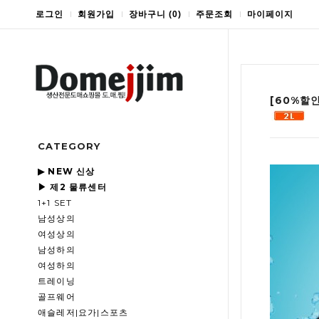
로그인
회원가입
장바구니
(
0
)
주문조회
마이페이지
[60%할
CATEGORY
▶ NEW 신상
▶ 제2 물류센터
1+1 SET
남성상의
여성상의
남성하의
여성하의
트레이닝
골프웨어
애슬레저|요가|스포츠