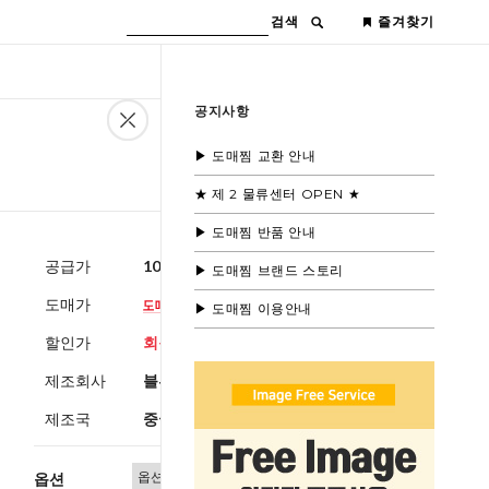
검색
즐겨찾기
공지사항
▶ 도매찜 교환 안내
★ 제 2 물류센터 OPEN ★
▶ 도매찜 반품 안내
공급가
10,400원
(부가세별도)
▶ 도매찜 브랜드 스토리
도매가
▶ 도매찜 이용안내
할인가
회원공개
제조회사
블루모드수입
제조국
중국
옵션