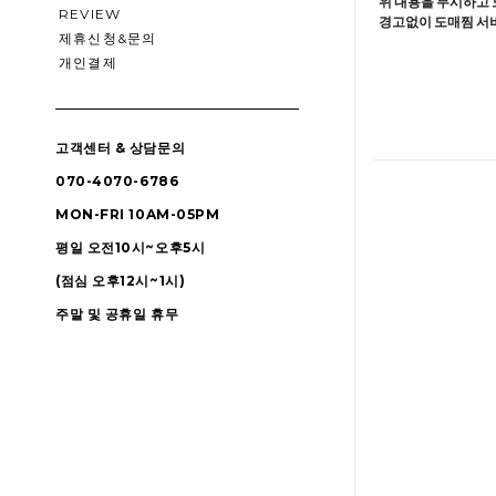
위 내용을 무시하고 
REVIEW
경고없이 도매찜 서비
제휴신청&문의
개인결제
고객센터 & 상담문의
070-4070-6786
MON-FRI 10AM-05PM
평일 오전10시~오후5시
(점심 오후12시~1시)
주말 및 공휴일 휴무