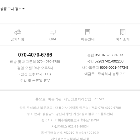
상품 고시 정보
공지사항
QnA
이용안내
회사소개
070-4070-6786
농협
351-0752-3336-73
국민
572837-01-002263
배송 및 재고문의 070-4070-6789
새마을금고
9005-0001-4473-8
평일 오전10시~오후5시
예금주 : 주식회사 블루모드
(점심 오후12시~1시)
주말 및 공휴일 휴무
홈으로
이용약관
개인정보처리방침
PC Ver.
상호 주식회사 블루모드 | 대표이사 이재동 권은숙 | 전화 070-4070-6786
주소 본사: 경상남도 양산시 동면 가산3길 8 블루모드물류센터
중국지사:广州市番禺区星河湾小区1栋2梯
사업자번호 621-81-80834
통신판매업번호 제2010-경남양산-0049호
개인정보관리책임자 이재동