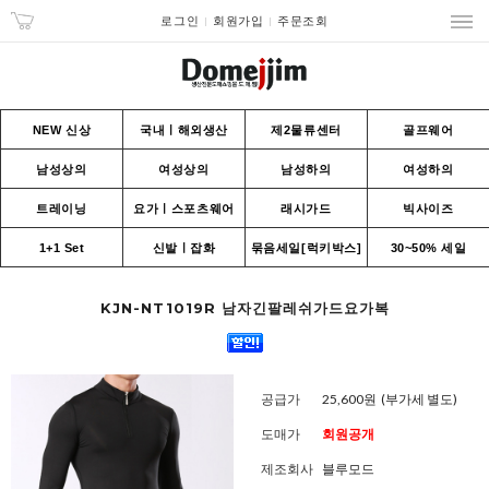
로그인
회원가입
주문조회
NEW 신상
국내ㅣ해외생산
제2물류센터
골프웨어
남성상의
여성상의
남성하의
여성하의
트레이닝
요가ㅣ스포츠웨어
래시가드
빅사이즈
1+1 Set
신발ㅣ잡화
묶음세일[럭키박스]
30~50% 세일
KJN-NT1019R 남자긴팔레쉬가드요가복
공급가
25,600원
(부가세 별도)
도매가
회원공개
제조회사
블루모드