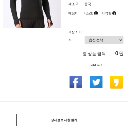
제조국
중국
배송비
(조건)
지역별
색상:사이
즈
0
원
총 상품 금액
Sold out
상세정보 새창 열기