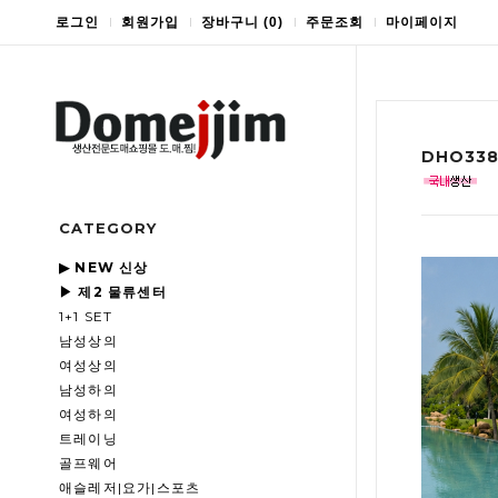
로그인
회원가입
장바구니
(
0
)
주문조회
마이페이지
DHO33
CATEGORY
▶ NEW 신상
▶ 제2 물류센터
1+1 SET
남성상의
여성상의
남성하의
여성하의
트레이닝
골프웨어
애슬레저|요가|스포츠