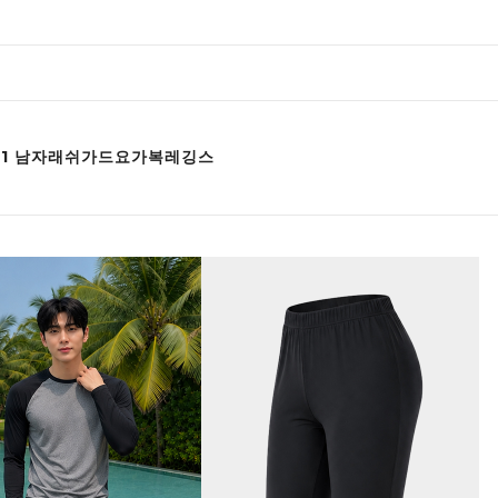
81 남자래쉬가드요가복레깅스