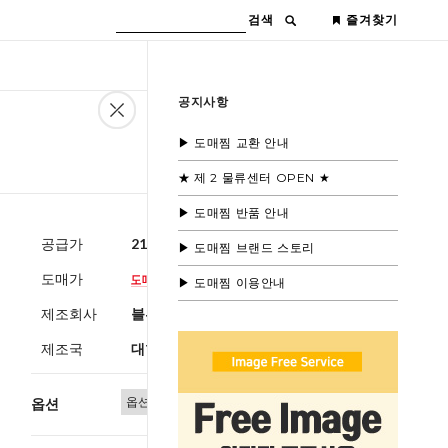
검색
즐겨찾기
공지사항
▶ 도매찜 교환 안내
★ 제 2 물류센터 OPEN ★
▶ 도매찜 반품 안내
공급가
21,600원
(부가세별도)
▶ 도매찜 브랜드 스토리
도매가
▶ 도매찜 이용안내
제조회사
블루모드
제조국
대한민국
옵션