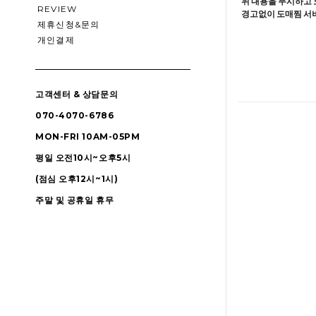
위 내용을 무시하고 
REVIEW
경고없이 도매찜 서비
제휴신청&문의
개인결제
고객센터 & 상담문의
070-4070-6786
MON-FRI 10AM-05PM
평일 오전10시~오후5시
(점심 오후12시~1시)
주말 및 공휴일 휴무