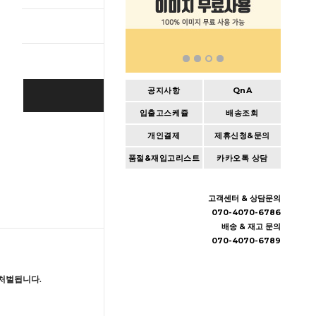
총 상품 
공지사항
QnA
BUY IT NOW
입출고스케쥴
배송조회
Cart
|
Wishlist
개인결제
제휴신청&문의
품절&재입고리스트
카카오톡 상담
고객센터 & 상담문의
070-4070-6786
배송 & 재고 문의
070-4070-6789
처벌됩니다.