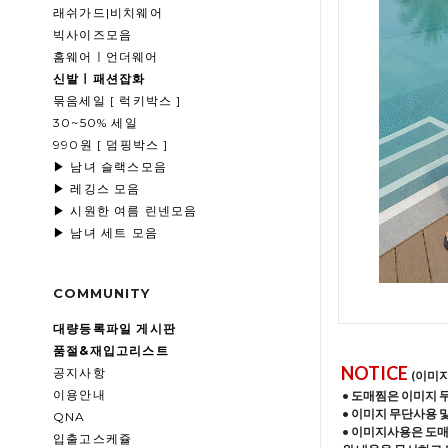
래쉬가드|비치웨어
빅사이즈모음
홈웨어ㅣ언더웨어
신발ㅣ패션잡화
묶음세일 [ 럭키박스 ]
30~50% 세일
990원 [ 덤핑박스 ]
▶ 남녀 슬랙스모음
▶ 레깅스 모음
▶ 시원한 여름 린넨모음
▶ 남녀 세트 모음
COMMUNITY
대량등록파일 게시판
품절&재입고리스트
NOTICE
공지사항
(이미
이용안내
• 도매찜은 이미지 
• 이미지 무단사용 
QNA
• 이미지사용은 도
입출고스케쥴