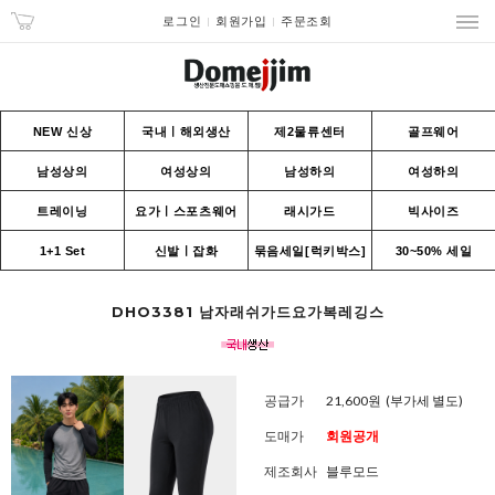
로그인
회원가입
주문조회
NEW 신상
국내ㅣ해외생산
제2물류센터
골프웨어
남성상의
여성상의
남성하의
여성하의
트레이닝
요가ㅣ스포츠웨어
래시가드
빅사이즈
1+1 Set
신발ㅣ잡화
묶음세일[럭키박스]
30~50% 세일
DHO3381 남자래쉬가드요가복레깅스
공급가
21,600원
(부가세 별도)
도매가
회원공개
제조회사
블루모드