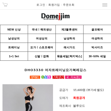
로그인
회원가입
주문조회
NEW 신상
국내ㅣ해외생산
제2물류센터
골프웨어
남성상의
여성상의
남성하의
여성하의
트레이닝
요가ㅣ스포츠웨어
래시가드
빅사이즈
1+1 Set
신발ㅣ잡화
묶음세일[럭키박스]
30~50% 세일
DHO3330 여자트레이닝요가복레깅스
공급가
15,600원
(부가세 별도)
도매가
회원공개
제조회사
블루모드