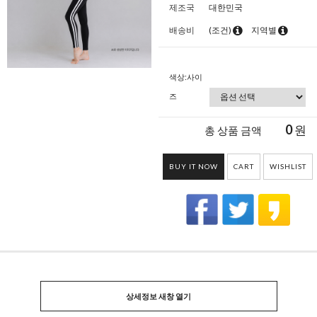
제조국
대한민국
배송비
(조건)
지역별
색상:사이
즈
0
원
총 상품 금액
BUY IT NOW
CART
WISHLIST
상세정보 새창 열기