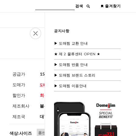
검색
즐겨찾기
공지사항
▶ 도매찜 교환 안내
★ 제 2 물류센터 OPEN ★
▶ 도매찜 반품 안내
공급가
15,600원
(부가세별도)
▶ 도매찜 브랜드 스토리
도매가
▶ 도매찜 이용안내
할인가
회원공개
제조회사
블루모드
제조국
대한민국
색상:사이즈