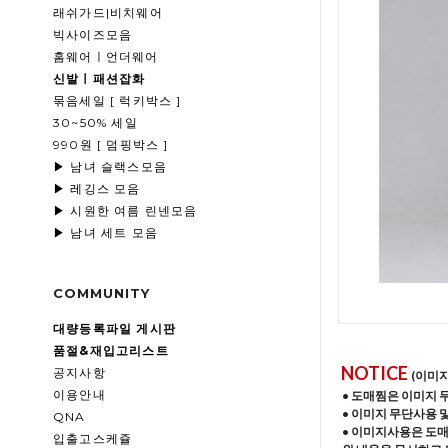
래쉬가드|비치웨어
빅사이즈모음
홈웨어ㅣ언더웨어
신발ㅣ패션잡화
묶음세일 [ 럭키박스 ]
30~50% 세일
990원 [ 덤핑박스 ]
▶ 남녀 슬랙스모음
▶ 레깅스 모음
▶ 시원한 여름 린넨모음
▶ 남녀 세트 모음
COMMUNITY
대량등록파일 게시판
품절&재입고리스트
NOTICE
공지사항
(이미
이용안내
• 도매찜은 이미지 
• 이미지 무단사용 
QNA
• 이미지사용은 도
입출고스케쥴