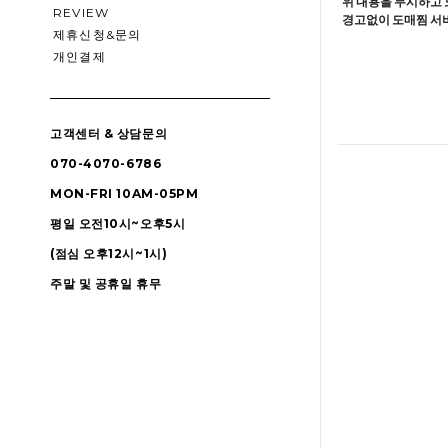
위 내용을 무시하고 
REVIEW
경고없이 도매찜 서비
제휴신청&문의
개인결제
고객센터 & 상담문의
070-4070-6786
MON-FRI 10AM-05PM
평일 오전10시~오후5시
(점심 오후12시~1시)
주말 및 공휴일 휴무