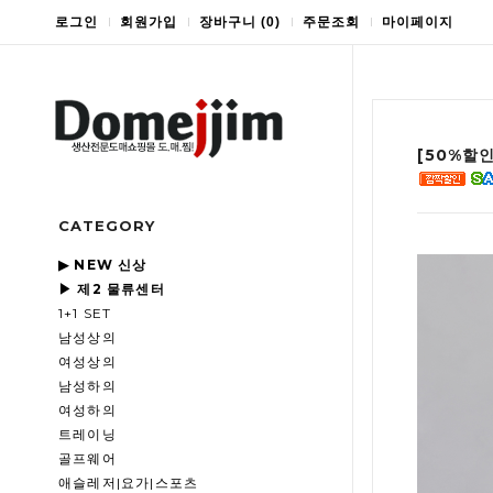
로그인
회원가입
장바구니
(
0
)
주문조회
마이페이지
[50%할
CATEGORY
▶ NEW 신상
▶ 제2 물류센터
1+1 SET
남성상의
여성상의
남성하의
여성하의
트레이닝
골프웨어
애슬레저|요가|스포츠