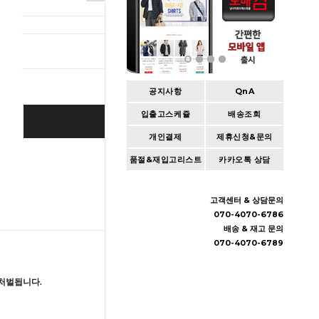
총 상품 
공지사항
QnA
입출고스케쥴
배송조회
BUY IT NOW
개인결제
제휴신청&문의
Cart
|
Wishlist
품절&재입고리스트
카카오톡 상담
고객센터 & 상담문의
070-4070-6786
배송 & 재고 문의
070-4070-6789
처벌됩니다.