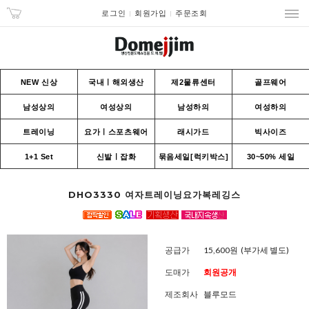
로그인
회원가입
주문조회
NEW 신상
국내ㅣ해외생산
제2물류센터
골프웨어
남성상의
여성상의
남성하의
여성하의
트레이닝
요가ㅣ스포츠웨어
래시가드
빅사이즈
1+1 Set
신발ㅣ잡화
묶음세일[럭키박스]
30~50% 세일
DHO3330 여자트레이닝요가복레깅스
공급가
15,600원
(부가세 별도)
도매가
회원공개
제조회사
블루모드