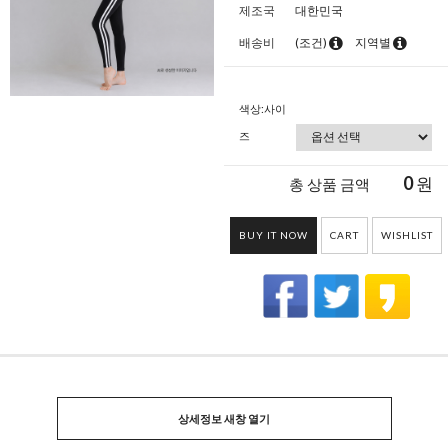
제조국
대한민국
배송비
(조건)
지역별
색상:사이
즈
0
원
총 상품 금액
BUY IT NOW
CART
WISHLIST
상세정보 새창 열기