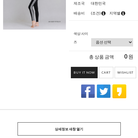
제조국
대한민국
배송비
(조건)
지역별
색상:사이
즈
0
원
총 상품 금액
BUY IT NOW
CART
WISHLIST
상세정보 새창 열기