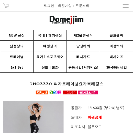
로그인
회원가입
주문조회
NEW 신상
국내ㅣ해외생산
제2물류센터
골프웨어
남성상의
여성상의
남성하의
여성하의
트레이닝
요가ㅣ스포츠웨어
래시가드
빅사이즈
1+1 Set
신발ㅣ잡화
묶음세일[럭키박스]
30~50% 세일
DHO3330 여자트레이닝요가복레깅스
공급가
15,600원
(부가세 별도)
도매가
회원공개
제조회사
블루모드