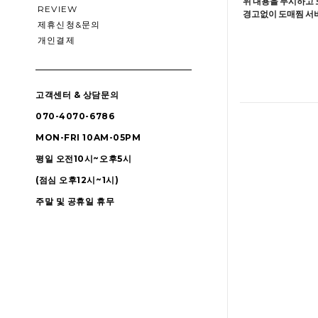
위 내용을 무시하고 
REVIEW
경고없이 도매찜 서비
제휴신청&문의
개인결제
고객센터 & 상담문의
070-4070-6786
MON-FRI 10AM-05PM
평일 오전10시~오후5시
(점심 오후12시~1시)
주말 및 공휴일 휴무