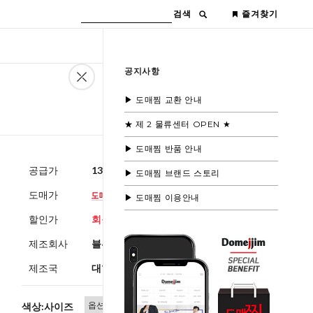
검색
즐겨찾기
공지사항
▶ 도매찜 교환 안내
★ 제 2 물류센터 OPEN ★
▶ 도매찜 반품 안내
공급가
13,800원
(부가세별도)
▶ 도매찜 브랜드 스토리
도매가
▶ 도매찜 이용안내
할인가
회원공개
제조회사
블루모드
제조국
대한민국
색상:사이즈