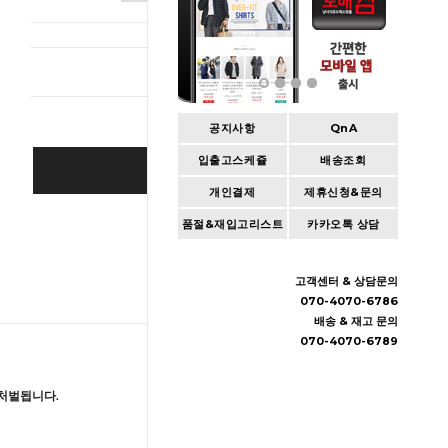
총 상품 
공지사항
QnA
입출고스케쥴
배송조회
BUY IT NOW
개인결제
제휴신청&문의
Cart
|
Wishlist
품절&재입고리스트
카카오톡 상담
고객센터 & 상담문의
070-4070-6786
배송 & 재고 문의
070-4070-6789
처벌됩니다.