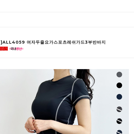
인]ALL4059 여자두줄요가스포츠레쉬가드3부반바지