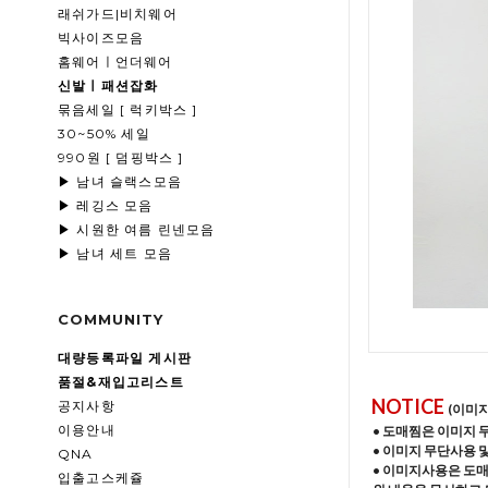
래쉬가드|비치웨어
빅사이즈모음
홈웨어ㅣ언더웨어
신발ㅣ패션잡화
묶음세일 [ 럭키박스 ]
30~50% 세일
990원 [ 덤핑박스 ]
▶ 남녀 슬랙스모음
▶ 레깅스 모음
▶ 시원한 여름 린넨모음
▶ 남녀 세트 모음
COMMUNITY
대량등록파일 게시판
품절&재입고리스트
NOTICE
공지사항
(이미
이용안내
• 도매찜은 이미지 
• 이미지 무단사용 
QNA
• 이미지사용은 도
입출고스케쥴