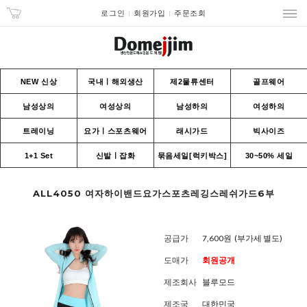
로그인
회원가입
주문조회
NEW 신상
국내ㅣ해외생산
제2물류센터
골프웨어
남성상의
여성상의
남성하의
여성하의
트레이닝
요가ㅣ스포츠웨어
래시가드
빅사이즈
1+1 Set
신발ㅣ잡화
묶음세일[럭키박스]
30~50% 세일
ALL4050 여자하이밴드요가스포츠레깅스레쉬가드6부
공급가
7,600원
(부가세 별도)
도매가
회원공개
제조회사
블루모드
제조국
대한민국