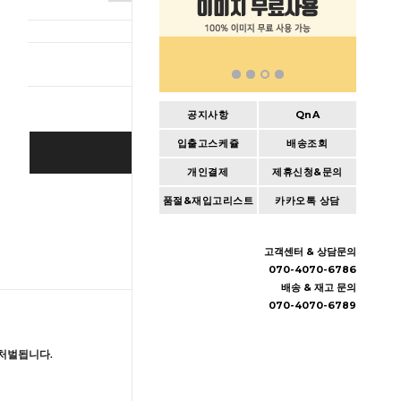
총 상품 
공지사항
QnA
입출고스케쥴
배송조회
BUY IT NOW
개인결제
제휴신청&문의
Cart
|
Wishlist
품절&재입고리스트
카카오톡 상담
고객센터 & 상담문의
070-4070-6786
배송 & 재고 문의
070-4070-6789
처벌됩니다.