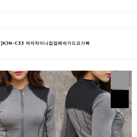
인]KJN-C33 여자차이나집업레쉬가드요가복