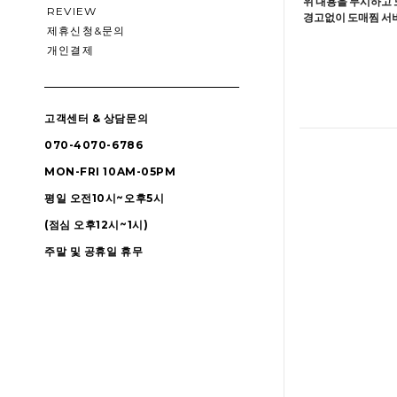
위 내용을 무시하고 
REVIEW
경고없이 도매찜 서비
제휴신청&문의
개인결제
고객센터 & 상담문의
070-4070-6786
MON-FRI 10AM-05PM
평일 오전10시~오후5시
(점심 오후12시~1시)
주말 및 공휴일 휴무