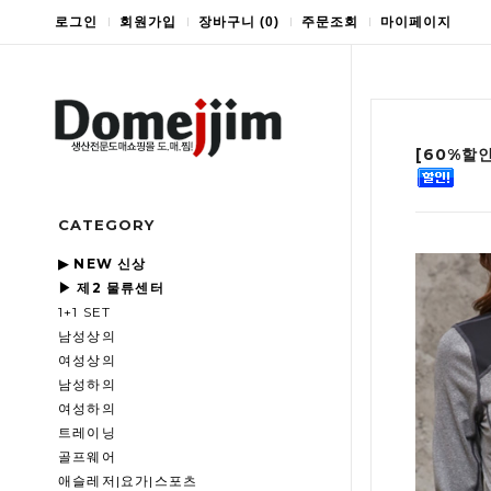
로그인
회원가입
장바구니
(
0
)
주문조회
마이페이지
[60%할
CATEGORY
▶ NEW 신상
▶ 제2 물류센터
1+1 SET
남성상의
여성상의
남성하의
여성하의
트레이닝
골프웨어
애슬레저|요가|스포츠