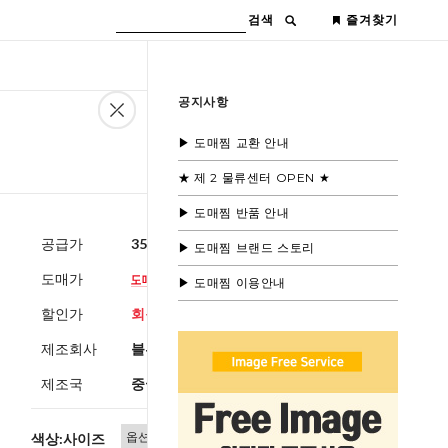
검색
즐겨찾기
공지사항
▶ 도매찜 교환 안내
★ 제 2 물류센터 OPEN ★
▶ 도매찜 반품 안내
공급가
35,600원
(부가세별도)
▶ 도매찜 브랜드 스토리
도매가
▶ 도매찜 이용안내
할인가
회원공개
제조회사
블루모드
제조국
중국
색상:사이즈