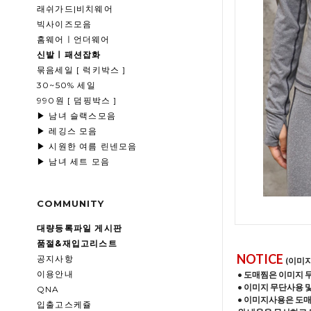
래쉬가드|비치웨어
빅사이즈모음
홈웨어ㅣ언더웨어
신발ㅣ패션잡화
묶음세일 [ 럭키박스 ]
30~50% 세일
990원 [ 덤핑박스 ]
▶ 남녀 슬랙스모음
▶ 레깅스 모음
▶ 시원한 여름 린넨모음
▶ 남녀 세트 모음
COMMUNITY
대량등록파일 게시판
품절&재입고리스트
NOTICE
공지사항
(이미
이용안내
• 도매찜은 이미지 
• 이미지 무단사용 
QNA
• 이미지사용은 도
입출고스케쥴