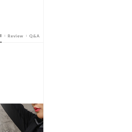
l
Review
Q&A