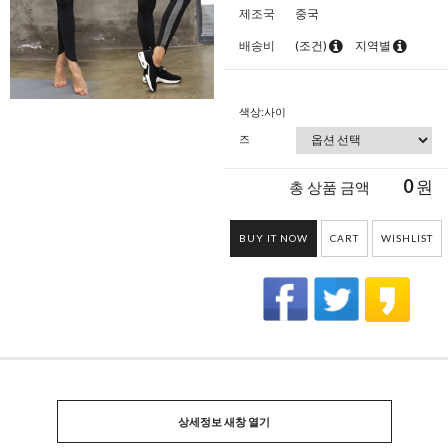
제조국
중국
배송비
(조건)
지역별
색상:사이
즈
0
원
총 상품 금액
BUY IT NOW
CART
WISHLIST
상세정보 새창 열기