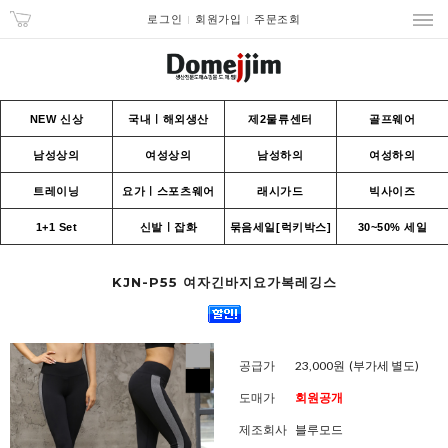
로그인
회원가입
주문조회
NEW 신상
국내ㅣ해외생산
제2물류센터
골프웨어
남성상의
여성상의
남성하의
여성하의
트레이닝
요가ㅣ스포츠웨어
래시가드
빅사이즈
1+1 Set
신발ㅣ잡화
묶음세일[럭키박스]
30~50% 세일
KJN-P55 여자긴바지요가복레깅스
공급가
23,000원
(부가세 별도)
도매가
회원공개
제조회사
블루모드