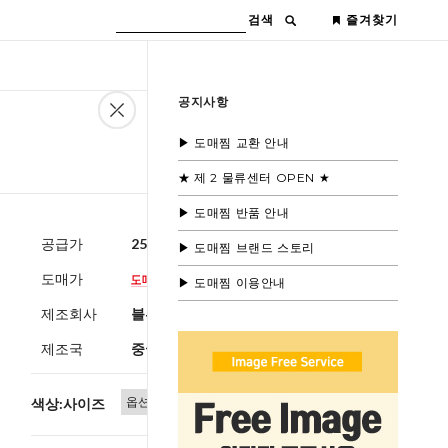
검색
즐겨찾기
공지사항
▶ 도매찜 교환 안내
★ 제 2 물류센터 OPEN ★
▶ 도매찜 반품 안내
공급가
25,600원
(부가세별도)
▶ 도매찜 브랜드 스토리
도매가
▶ 도매찜 이용안내
제조회사
블루모드
제조국
중국
색상:사이즈