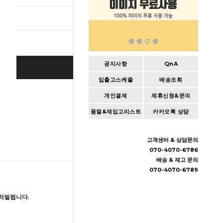
총 상품 
공지사항
QnA
BUY IT NOW
입출고스케쥴
배송조회
Cart
|
Wishlist
개인결제
제휴신청&문의
품절&재입고리스트
카카오톡 상담
고객센터 & 상담문의
070-4070-6786
배송 & 재고 문의
070-4070-6789
처벌됩니다.