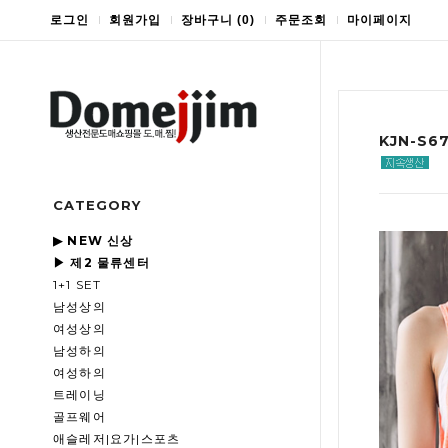
로그인
회원가입
장바구니
(
0
)
주문조회
마이페이지
KJN-S
CATEGORY
▶ NEW 신상
▶ 제2 물류센터
1+1 SET
남성상의
여성상의
남성하의
여성하의
트레이닝
골프웨어
애슬레저|요가|스포츠