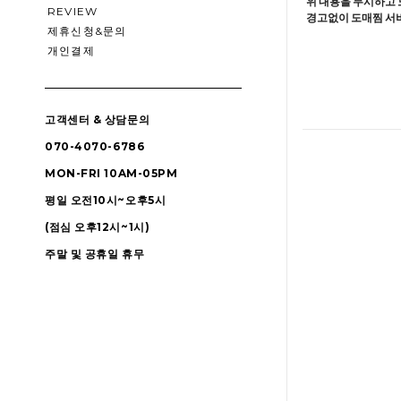
위 내용을 무시하고 
REVIEW
경고없이 도매찜 서비
제휴신청&문의
개인결제
고객센터 & 상담문의
070-4070-6786
MON-FRI 10AM-05PM
평일 오전10시~오후5시
(점심 오후12시~1시)
주말 및 공휴일 휴무