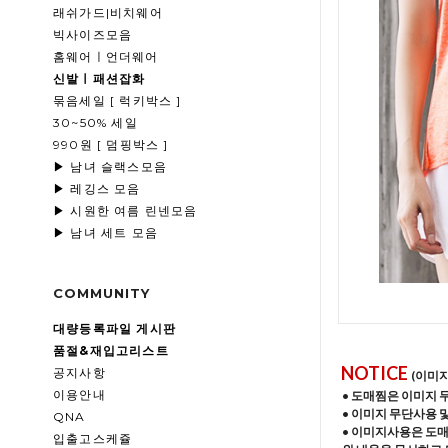
래쉬가드|비치웨어
빅사이즈모음
홈웨어ㅣ언더웨어
신발ㅣ패션잡화
묶음세일 [ 럭키박스 ]
30~50% 세일
990원 [ 덤핑박스 ]
▶ 남녀 슬랙스모음
▶ 레깅스 모음
▶ 시원한 여름 린넨모음
▶ 남녀 세트 모음
COMMUNITY
대량등록파일 게시판
품절&재입고리스트
NOTICE
공지사항
(이미
이용안내
• 도매찜은 이미지 
• 이미지 무단사용 
QNA
• 이미지사용은 도
입출고스케쥴