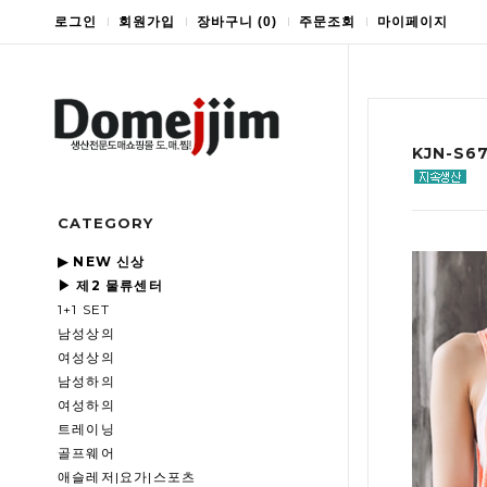
로그인
회원가입
장바구니
(
0
)
주문조회
마이페이지
KJN-S
CATEGORY
▶ NEW 신상
▶ 제2 물류센터
1+1 SET
남성상의
여성상의
남성하의
여성하의
트레이닝
골프웨어
애슬레저|요가|스포츠