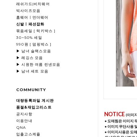
래쉬가드|비치웨어
빅사이즈모음
홈웨어ㅣ언더웨어
신발ㅣ패션잡화
묶음세일 [ 럭키박스 ]
30~50% 세일
990원 [ 덤핑박스 ]
▶ 남녀 슬랙스모음
▶ 레깅스 모음
▶ 시원한 여름 린넨모음
▶ 남녀 세트 모음
COMMUNITY
대량등록파일 게시판
품절&재입고리스트
NOTICE
공지사항
(이미
이용안내
• 도매찜은 이미지 
• 이미지 무단사용 
QNA
• 이미지사용은 도
입출고스케쥴