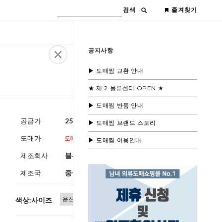
검색
즐겨찾기
공지사항
▶ 도매찜 교환 안내
★ 제 2 물류센터 OPEN ★
▶ 도매찜 반품 안내
공급가
25,600원
(부가세별도)
▶ 도매찜 브랜드 스토리
도매가
▶ 도매찜 이용안내
제조회사
블루모드
제조국
중국
색상:사이즈