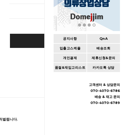
총 상품 
공지사항
QnA
BUY IT NOW
입출고스케쥴
배송조회
Cart
|
Wishlist
개인결제
제휴신청&문의
품절&재입고리스트
카카오톡 상담
고객센터 & 상담문의
070-4070-6786
배송 & 재고 문의
070-4070-6789
처벌됩니다.