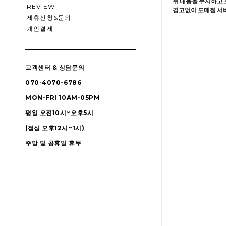
위 내용을 무시하고 
REVIEW
경고없이 도매찜 서비
제휴신청&문의
개인결제
고객센터 & 상담문의
070-4070-6786
MON-FRI 10AM-05PM
평일 오전10시~오후5시
(점심 오후12시~1시)
주말 및 공휴일 휴무