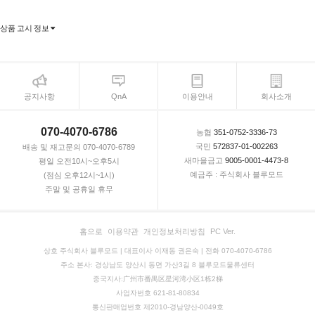
상품 고시 정보
공지사항
QnA
이용안내
회사소개
070-4070-6786
농협
351-0752-3336-73
국민
572837-01-002263
배송 및 재고문의 070-4070-6789
새마을금고
9005-0001-4473-8
평일 오전10시~오후5시
예금주 : 주식회사 블루모드
(점심 오후12시~1시)
주말 및 공휴일 휴무
홈으로
이용약관
개인정보처리방침
PC Ver.
상호 주식회사 블루모드 | 대표이사 이재동 권은숙 | 전화 070-4070-6786
주소 본사: 경상남도 양산시 동면 가산3길 8 블루모드물류센터
중국지사:广州市番禺区星河湾小区1栋2梯
사업자번호 621-81-80834
통신판매업번호 제2010-경남양산-0049호