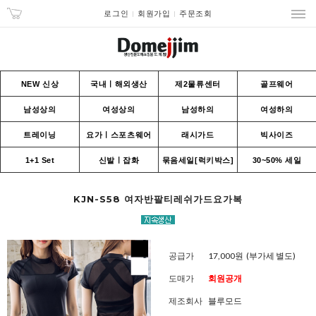
로그인
회원가입
주문조회
NEW 신상
국내ㅣ해외생산
제2물류센터
골프웨어
남성상의
여성상의
남성하의
여성하의
트레이닝
요가ㅣ스포츠웨어
래시가드
빅사이즈
1+1 Set
신발ㅣ잡화
묶음세일[럭키박스]
30~50% 세일
KJN-S58 여자반팔티레쉬가드요가복
공급가
17,000원
(부가세 별도)
도매가
회원공개
제조회사
블루모드