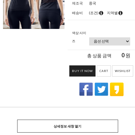
제조국
중국
배송비
(조건)
지역별
색상:사이
즈
0
원
총 상품 금액
BUY IT NOW
CART
WISHLIST
상세정보 새창 열기