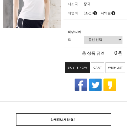
제조국
중국
배송비
(조건)
지역별
색상:사이
즈
0
원
총 상품 금액
BUY IT NOW
CART
WISHLIST
상세정보 새창 열기