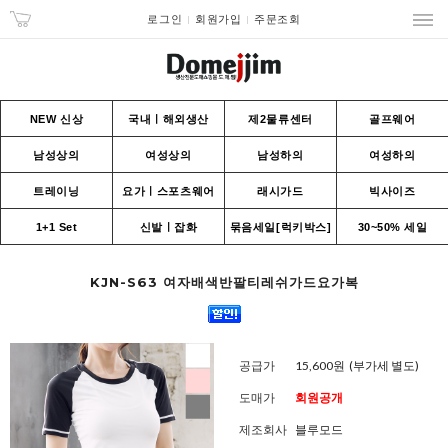
로그인
회원가입
주문조회
NEW 신상
국내ㅣ해외생산
제2물류센터
골프웨어
남성상의
여성상의
남성하의
여성하의
트레이닝
요가ㅣ스포츠웨어
래시가드
빅사이즈
1+1 Set
신발ㅣ잡화
묶음세일[럭키박스]
30~50% 세일
KJN-S63 여자배색반팔티레쉬가드요가복
공급가
15,600원
(부가세 별도)
도매가
회원공개
제조회사
블루모드