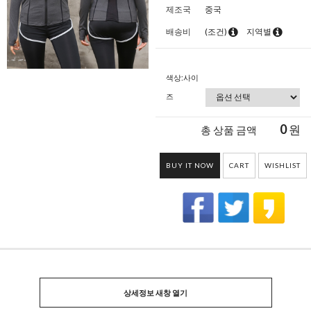
제조국
중국
배송비
(조건)
지역별
색상:사이
즈
0
원
총 상품 금액
BUY IT NOW
CART
WISHLIST
상세정보 새창 열기