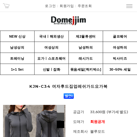
로그인
회원가입
주문조회
NEW 신상
국내ㅣ해외생산
제2물류센터
골프웨어
남성상의
여성상의
남성하의
여성하의
트레이닝
요가ㅣ스포츠웨어
래시가드
빅사이즈
1+1 Set
신발ㅣ잡화
묶음세일[럭키박스]
30~50% 세일
KJN-C34 여자후드집업레쉬가드요가복
공급가
33,600원
(부가세 별도)
도매가
회원공개
제조회사
블루모드