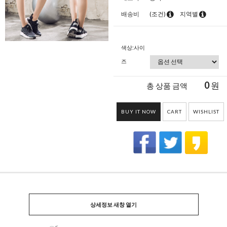
배송비
(조건)
지역별
색상:사이
즈
0
원
총 상품 금액
BUY IT NOW
CART
WISHLIST
상세정보 새창 열기