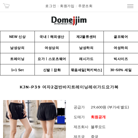
로그인
회원가입
주문조회
NEW 신상
국내ㅣ해외생산
제2물류센터
골프웨어
남성상의
여성상의
남성하의
여성하의
트레이닝
요가ㅣ스포츠웨어
래시가드
빅사이즈
1+1 Set
신발ㅣ잡화
묶음세일[럭키박스]
30~50% 세일
KJN-P39 여자2겹반바지트레이닝레쉬가드요가복
공급가
29,600원
(부가세 별도)
도매가
회원공개
제조회사
블루모드
제조국
중국