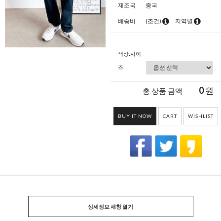
제조국
중국
배송비
(조건)
지역별
색상:사이
즈
0
원
총 상품 금액
BUY IT NOW
CART
WISHLIST
상세정보 새창 열기