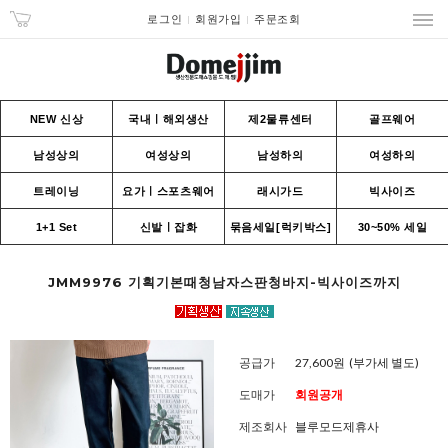
로그인
회원가입
주문조회
NEW 신상
국내ㅣ해외생산
제2물류센터
골프웨어
남성상의
여성상의
남성하의
여성하의
트레이닝
요가ㅣ스포츠웨어
래시가드
빅사이즈
1+1 Set
신발ㅣ잡화
묶음세일[럭키박스]
30~50% 세일
JMM9976 기획기본때청남자스판청바지-빅사이즈까지
공급가
27,600원
(부가세 별도)
도매가
회원공개
제조회사
블루모드제휴사