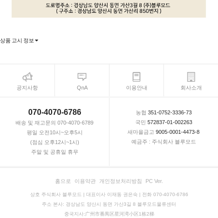
상품 고시 정보
공지사항
QnA
이용안내
회사소개
070-4070-6786
농협
351-0752-3336-73
국민
572837-01-002263
배송 및 재고문의 070-4070-6789
새마을금고
9005-0001-4473-8
평일 오전10시~오후5시
예금주 : 주식회사 블루모드
(점심 오후12시~1시)
주말 및 공휴일 휴무
홈으로
이용약관
개인정보처리방침
PC Ver.
상호 주식회사 블루모드 | 대표이사 이재동 권은숙 | 전화 070-4070-6786
주소 본사: 경상남도 양산시 동면 가산3길 8 블루모드물류센터
중국지사:广州市番禺区星河湾小区1栋2梯