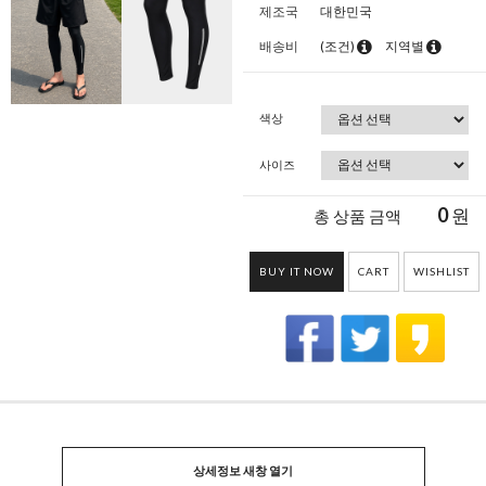
제조국
대한민국
배송비
(조건)
지역별
색상
사이즈
0
원
총 상품 금액
BUY IT NOW
CART
WISHLIST
상세정보 새창 열기