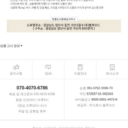
상품 고시 정보
공지사항
QnA
이용안내
회사소개
070-4070-6786
농협
351-0752-3336-73
국민
572837-01-002263
배송 및 재고문의 070-4070-6789
새마을금고
9005-0001-4473-8
평일 오전10시~오후5시
예금주 : 주식회사 블루모드
(점심 오후12시~1시)
주말 및 공휴일 휴무