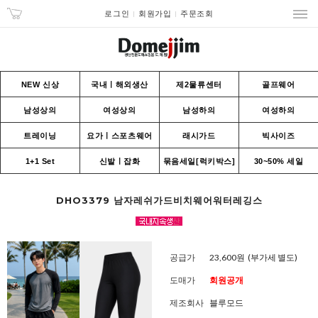
로그인
회원가입
주문조회
NEW 신상
국내ㅣ해외생산
제2물류센터
골프웨어
남성상의
여성상의
남성하의
여성하의
트레이닝
요가ㅣ스포츠웨어
래시가드
빅사이즈
1+1 Set
신발ㅣ잡화
묶음세일[럭키박스]
30~50% 세일
DHO3379 남자레쉬가드비치웨어워터레깅스
공급가
23,600원
(부가세 별도)
도매가
회원공개
제조회사
블루모드