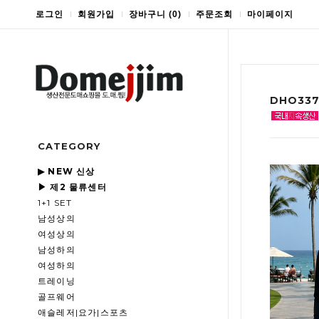
로그인
회원가입
장바구니
(
0
)
주문조회
마이페이지
DHO33
CATEGORY
▶ NEW 신상
▶ 제2 물류센터
1+1 SET
남성상의
여성상의
남성하의
여성하의
트레이닝
골프웨어
애슬레저|요가|스포츠