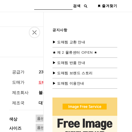
검색
즐겨찾기
공지사항
▶ 도매찜 교환 안내
★ 제 2 물류센터 OPEN ★
▶ 도매찜 반품 안내
공급가
23,600원
(부가세별도)
▶ 도매찜 브랜드 스토리
도매가
▶ 도매찜 이용안내
제조회사
블루모드
제조국
대한민국
색상
사이즈