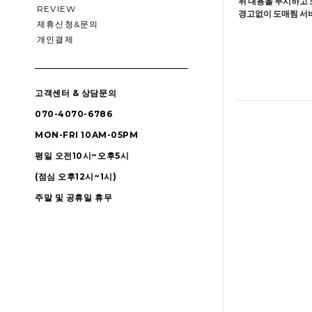
위 내용을 무시하고 
REVIEW
경고없이 도매찜 서비
제휴신청&문의
개인결제
고객센터 & 상담문의
070-4070-6786
MON-FRI 10AM-05PM
평일 오전10시~오후5시
(점심 오후12시~1시)
주말 및 공휴일 휴무