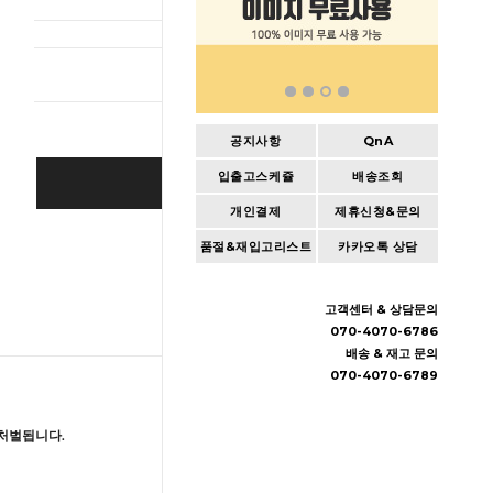
총 상품 
공지사항
QnA
입출고스케쥴
배송조회
BUY IT NOW
개인결제
제휴신청&문의
Cart
|
Wishlist
품절&재입고리스트
카카오톡 상담
고객센터 & 상담문의
070-4070-6786
배송 & 재고 문의
070-4070-6789
처벌됩니다.