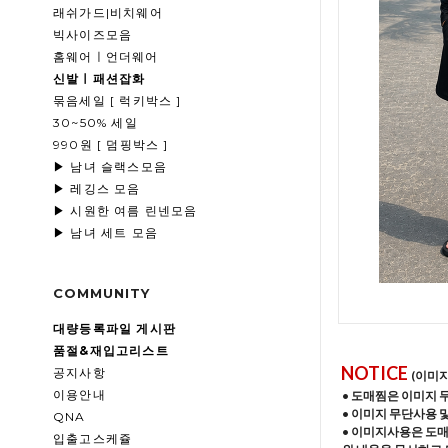
래쉬가드|비치웨어
빅사이즈모음
홈웨어ㅣ언더웨어
신발ㅣ패션잡화
묶음세일 [ 럭키박스 ]
30~50% 세일
990원 [ 덤핑박스 ]
▶ 남녀 슬랙스모음
▶ 레깅스 모음
▶ 시원한 여름 린넨모음
▶ 남녀 세트 모음
COMMUNITY
대량등록파일 게시판
품절&재입고리스트
NOTICE
공지사항
(이미
이용안내
• 도매찜은 이미지 
• 이미지 무단사용 
QNA
• 이미지사용은 도
입출고스케쥴