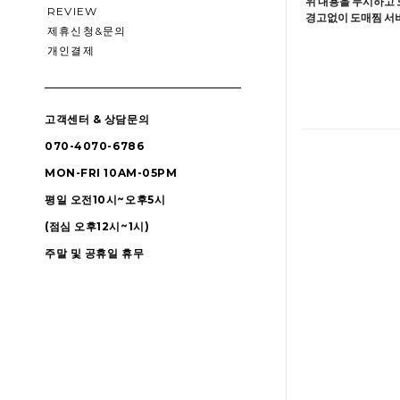
위 내용을 무시하고 
REVIEW
경고없이 도매찜 서비
제휴신청&문의
개인결제
고객센터 & 상담문의
070-4070-6786
MON-FRI 10AM-05PM
평일 오전10시~오후5시
(점심 오후12시~1시)
주말 및 공휴일 휴무