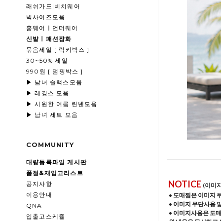
래쉬가드|비치웨어
빅사이즈모음
홈웨어ㅣ언더웨어
신발ㅣ패션잡화
묶음세일 [ 럭키박스 ]
30~50% 세일
990원 [ 덤핑박스 ]
▶ 남녀 슬랙스모음
▶ 레깅스 모음
▶ 시원한 여름 린넨모음
▶ 남녀 세트 모음
COMMUNITY
대량등록파일 게시판
품절&재입고리스트
NOTICE
공지사항
(이미
이용안내
• 도매찜은 이미지 
• 이미지 무단사용 
QNA
• 이미지사용은 도
입출고스케쥴