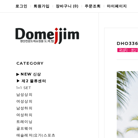
로그인
회원가입
장바구니
(
0
)
주문조회
마이페이지
DHO33
CATEGORY
▶ NEW 신상
▶ 제2 물류센터
1+1 SET
남성상의
여성상의
남성하의
여성하의
트레이닝
골프웨어
애슬레저|요가|스포츠