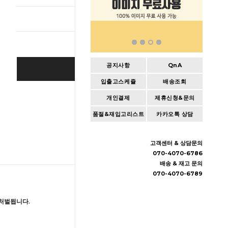
총 상품 
공지사항
QnA
BUY IT NOW
입출고스케쥴
배송조회
Cart
|
Wishlist
개인결제
제휴신청&문의
품절&재입고리스트
카카오톡 상담
고객센터 & 상담문의
070-4070-6786
배송 & 재고 문의
070-4070-6789
처벌됩니다.