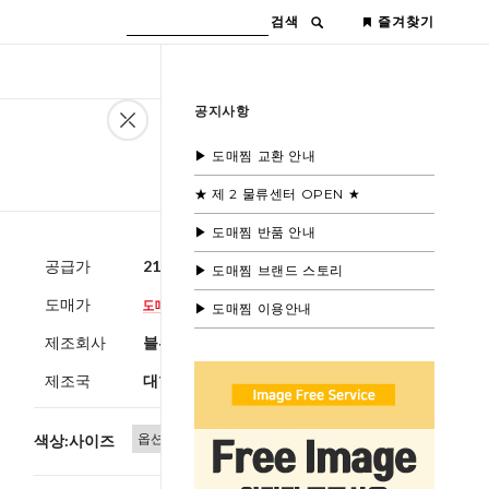
검색
즐겨찾기
공지사항
▶ 도매찜 교환 안내
★ 제 2 물류센터 OPEN ★
▶ 도매찜 반품 안내
공급가
21,000원
(부가세별도)
▶ 도매찜 브랜드 스토리
도매가
▶ 도매찜 이용안내
제조회사
블루모드
제조국
대한민국
색상:사이즈