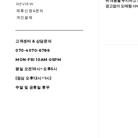
위 내용을 무시하고 
REVIEW
경고없이 도매찜 서비
제휴신청&문의
개인결제
고객센터 & 상담문의
070-4070-6786
MON-FRI 10AM-05PM
평일 오전10시~오후5시
(점심 오후12시~1시)
주말 및 공휴일 휴무