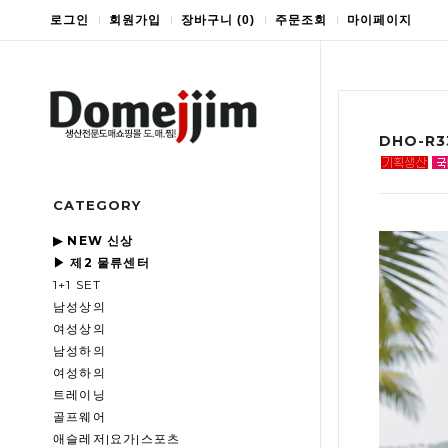
로그인
회원가입
장바구니
(
0
)
주문조회
마이페이지
DHO-R
CATEGORY
▶ NEW 신상
▶ 제2 물류센터
1+1 SET
남성상의
여성상의
남성하의
여성하의
트레이닝
골프웨어
애슬레저|요가|스포츠