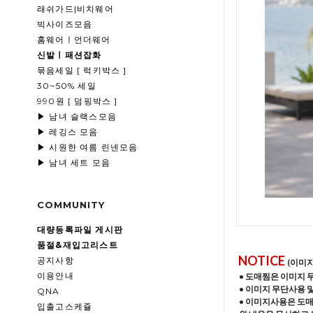
래쉬가드|비치웨어
빅사이즈모음
홈웨어ㅣ언더웨어
신발ㅣ패션잡화
묶음세일 [ 럭키박스 ]
30~50% 세일
990원 [ 덤핑박스 ]
▶ 남녀 슬랙스모음
▶ 레깅스 모음
▶ 시원한 여름 린넨모음
▶ 남녀 세트 모음
COMMUNITY
대량등록파일 게시판
품절&재입고리스트
NOTICE
공지사항
(이미
이용안내
• 도매찜은 이미지 
• 이미지 무단사용 
QNA
• 이미지사용은 도
입출고스케쥴