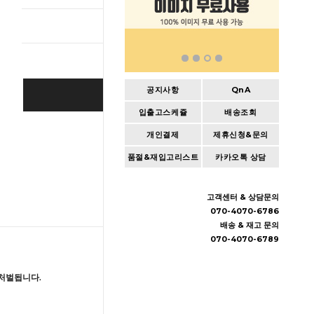
총 상품 
공지사항
QnA
BUY IT NOW
입출고스케쥴
배송조회
Cart
|
Wishlist
개인결제
제휴신청&문의
품절&재입고리스트
카카오톡 상담
고객센터 & 상담문의
070-4070-6786
배송 & 재고 문의
070-4070-6789
처벌됩니다.