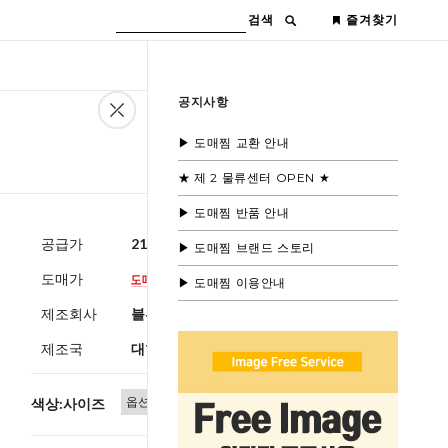
검색
즐겨찾기
공지사항
▶ 도매찜 교환 안내
★ 제 2 물류센터 OPEN ★
▶ 도매찜 반품 안내
공급가
21,000원
(부가세별도)
▶ 도매찜 브랜드 스토리
도매가
▶ 도매찜 이용안내
제조회사
블루모드
제조국
대한민국
색상:사이즈