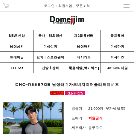
로그인
회원가입
주문조회
NEW 신상
국내ㅣ해외생산
제2물류센터
골프웨어
남성상의
여성상의
남성하의
여성하의
트레이닝
요가ㅣ스포츠웨어
래시가드
빅사이즈
1+1 Set
신발ㅣ잡화
묶음세일[럭키박스]
30~50% 세일
DHO-R3367GB 남성래쉬가드비치웨어솔리드티셔츠
공급가
21,000원
(부가세 별도)
도매가
회원공개
제조회사
블루모드