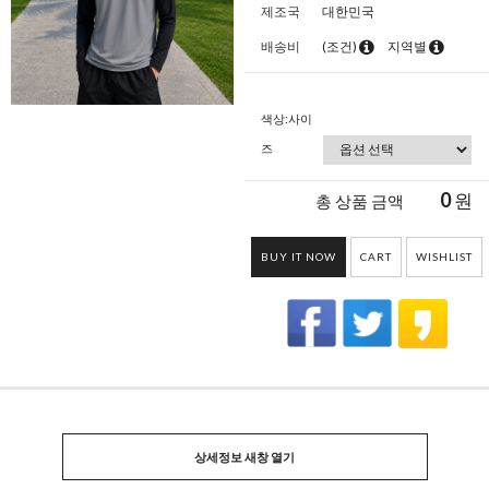
제조국
대한민국
배송비
(조건)
지역별
색상:사이
즈
0
원
총 상품 금액
BUY IT NOW
CART
WISHLIST
상세정보 새창 열기