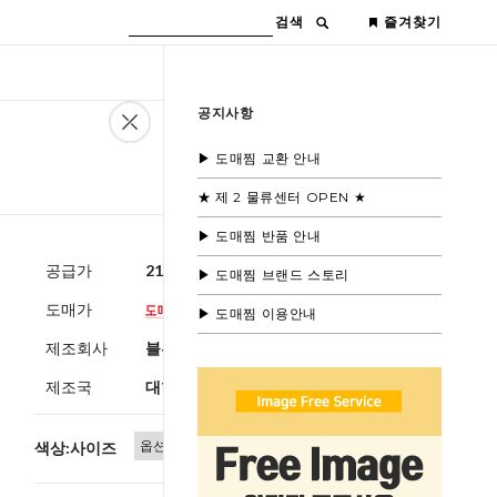
검색
즐겨찾기
공지사항
▶ 도매찜 교환 안내
★ 제 2 물류센터 OPEN ★
▶ 도매찜 반품 안내
공급가
21,000원
(부가세별도)
▶ 도매찜 브랜드 스토리
도매가
▶ 도매찜 이용안내
제조회사
블루모드
제조국
대한민국
색상:사이즈