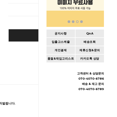
총 상품 
공지사항
QnA
BUY IT NOW
입출고스케쥴
배송조회
Cart
|
Wishlist
개인결제
제휴신청&문의
품절&재입고리스트
카카오톡 상담
고객센터 & 상담문의
070-4070-6786
배송 & 재고 문의
070-4070-6789
처벌됩니다.