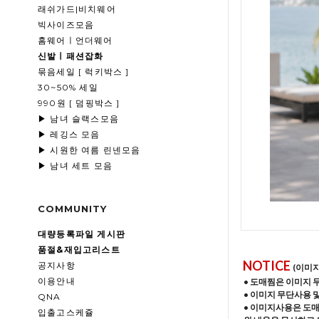
래쉬가드|비치웨어
빅사이즈모음
홈웨어ㅣ언더웨어
신발ㅣ패션잡화
묶음세일 [ 럭키박스 ]
30~50% 세일
990원 [ 덤핑박스 ]
▶ 남녀 슬랙스모음
▶ 레깅스 모음
▶ 시원한 여름 린넨모음
▶ 남녀 세트 모음
COMMUNITY
대량등록파일 게시판
품절&재입고리스트
NOTICE
공지사항
(이미
이용안내
• 도매찜은 이미지 
• 이미지 무단사용 
QNA
• 이미지사용은 도
입출고스케쥴