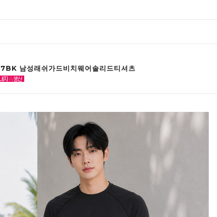
67BK 남성래쉬가드비치웨어솔리드티셔츠