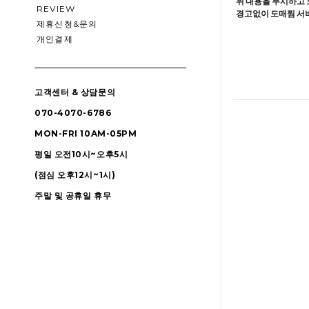
위 내용을 무시하고 
REVIEW
경고없이 도매찜 서비
제휴신청&문의
개인결제
고객센터 & 상담문의
070-4070-6786
MON-FRI 10AM-05PM
평일 오전10시~오후5시
(점심 오후12시~1시)
주말 및 공휴일 휴무