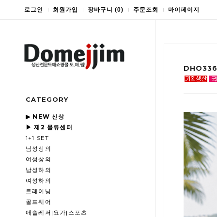
로그인
회원가입
장바구니
(
0
)
주문조회
마이페이지
DHO33
CATEGORY
▶ NEW 신상
▶ 제2 물류센터
1+1 SET
남성상의
여성상의
남성하의
여성하의
트레이닝
골프웨어
애슬레저|요가|스포츠