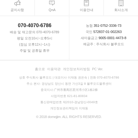
공지사항
QnA
이용안내
회사소개
070-4070-6786
농협
351-0752-3336-73
국민
572837-01-002263
배송 및 재고문의 070-4070-6789
새마을금고
9005-0001-4473-8
평일 오전10시~오후5시
예금주 : 주식회사 블루모드
(점심 오후12시~1시)
주말 및 공휴일 휴무
홈으로
이용약관
개인정보처리방침
PC Ver.
상호 주식회사 블루모드 | 대표이사 이재동 권은숙 | 전화 070-4070-6786
주소 본사: 경상남도 양산시 동면 가산3길 8 블루모드물류센터
중국지사:广州市番禺区星河湾小区1栋2梯
사업자번호 621-81-80834
통신판매업번호 제2010-경남양산-0049호
개인정보관리책임자 이재동
© 2018 domejjim. ALL RIGHTS RESERVED.