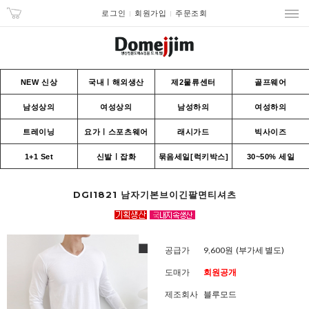
로그인
회원가입
주문조회
NEW 신상
국내ㅣ해외생산
제2물류센터
골프웨어
남성상의
여성상의
남성하의
여성하의
트레이닝
요가ㅣ스포츠웨어
래시가드
빅사이즈
1+1 Set
신발ㅣ잡화
묶음세일[럭키박스]
30~50% 세일
DGI1821 남자기본브이긴팔면티셔츠
공급가
9,600원
(부가세 별도)
도매가
회원공개
제조회사
블루모드