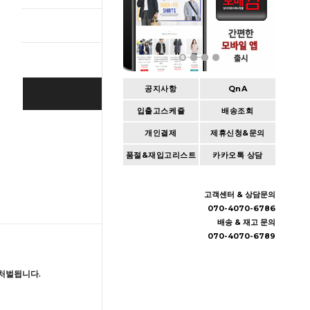
총 상품 
공지사항
QnA
BUY IT NOW
입출고스케쥴
배송조회
Cart
|
Wishlist
개인결제
제휴신청&문의
품절&재입고리스트
카카오톡 상담
고객센터 & 상담문의
070-4070-6786
배송 & 재고 문의
070-4070-6789
처벌됩니다.