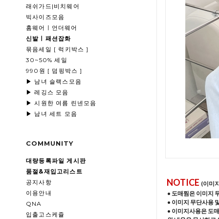
래쉬가드|비치웨어
빅사이즈모음
홈웨어ㅣ언더웨어
신발ㅣ패션잡화
묶음세일 [ 럭키박스 ]
30~50% 세일
990원 [ 덤핑박스 ]
▶ 남녀 슬랙스모음
▶ 레깅스 모음
▶ 시원한 여름 린넨모음
▶ 남녀 세트 모음
COMMUNITY
대량등록파일 게시판
품절&재입고리스트
NOTICE
공지사항
(이미
이용안내
• 도매찜은 이미지 
• 이미지 무단사용 
QNA
• 이미지사용은 도
입출고스케쥴