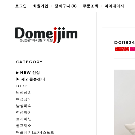
로그인
회원가입
장바구니
(
0
)
주문조회
마이페이지
DGI18
CATEGORY
▶ NEW 신상
▶ 제2 물류센터
1+1 SET
남성상의
여성상의
남성하의
여성하의
트레이닝
골프웨어
애슬레저|요가|스포츠