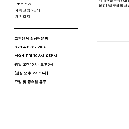
위 내용을 무시하고 
REVIEW
경고없이 도매찜 서비
제휴신청&문의
개인결제
고객센터 & 상담문의
070-4070-6786
MON-FRI 10AM-05PM
평일 오전10시~오후5시
(점심 오후12시~1시)
주말 및 공휴일 휴무