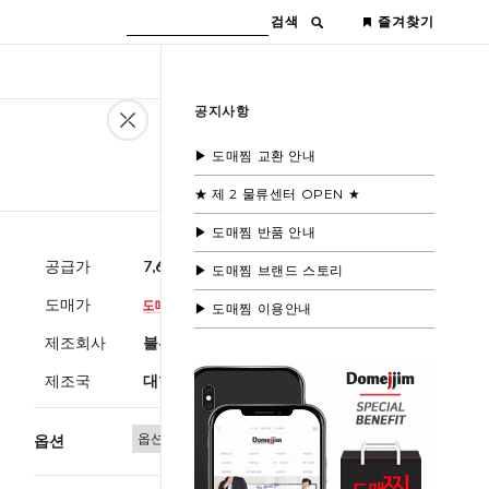
검색
즐겨찾기
공지사항
▶ 도매찜 교환 안내
★ 제 2 물류센터 OPEN ★
▶ 도매찜 반품 안내
공급가
7,600원
(부가세별도)
▶ 도매찜 브랜드 스토리
도매가
▶ 도매찜 이용안내
제조회사
블루모드
제조국
대한민국
옵션