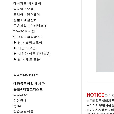
래쉬가드|비치웨어
빅사이즈모음
홈웨어ㅣ언더웨어
신발ㅣ패션잡화
묶음세일 [ 럭키박스 ]
30~50% 세일
990원 [ 덤핑박스 ]
▶ 남녀 슬랙스모음
▶ 레깅스 모음
▶ 시원한 여름 린넨모음
▶ 남녀 세트 모음
COMMUNITY
대량등록파일 게시판
품절&재입고리스트
NOTICE
공지사항
(이미
이용안내
• 도매찜은 이미지 
• 이미지 무단사용 
QNA
• 이미지사용은 도
입출고스케쥴