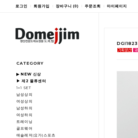
로그인
회원가입
장바구니
(
0
)
주문조회
마이페이지
DGI18
CATEGORY
▶ NEW 신상
▶ 제2 물류센터
1+1 SET
남성상의
여성상의
남성하의
여성하의
트레이닝
골프웨어
애슬레저|요가|스포츠