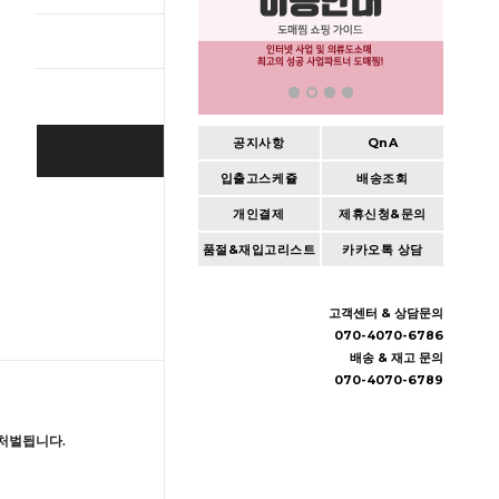
총 상품 
공지사항
QnA
BUY IT NOW
입출고스케쥴
배송조회
Cart
|
Wishlist
개인결제
제휴신청&문의
품절&재입고리스트
카카오톡 상담
고객센터 & 상담문의
070-4070-6786
배송 & 재고 문의
070-4070-6789
처벌됩니다.