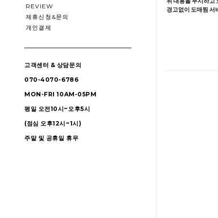
위 내용을 무시하고 
REVIEW
경고없이 도매찜 서비
제휴신청&문의
개인결제
고객센터 & 상담문의
070-4070-6786
MON-FRI 10AM-05PM
평일 오전10시~오후5시
(점심 오후12시~1시)
주말 및 공휴일 휴무