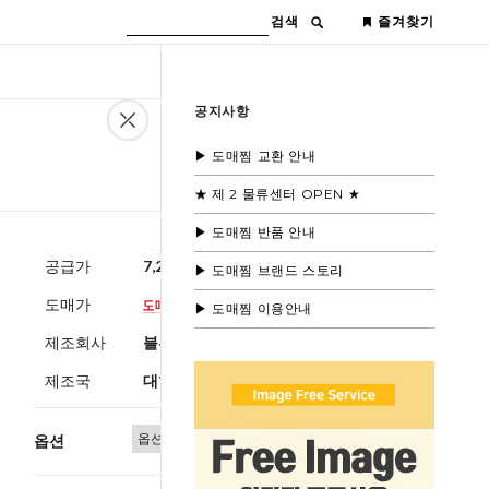
검색
즐겨찾기
공지사항
▶ 도매찜 교환 안내
★ 제 2 물류센터 OPEN ★
▶ 도매찜 반품 안내
공급가
7,200원
(부가세별도)
▶ 도매찜 브랜드 스토리
도매가
▶ 도매찜 이용안내
제조회사
블루모드
제조국
대한민국
옵션