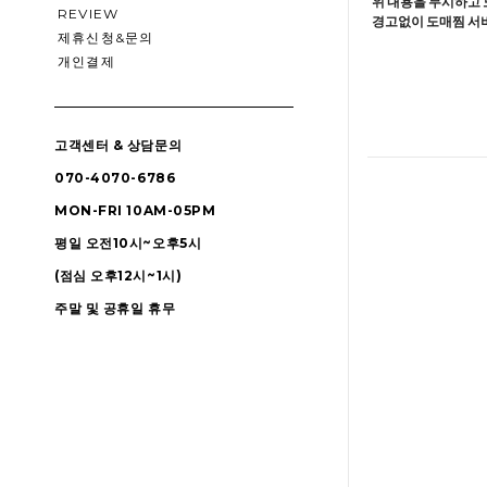
위 내용을 무시하고 
REVIEW
경고없이 도매찜 서비
제휴신청&문의
개인결제
고객센터 & 상담문의
070-4070-6786
MON-FRI 10AM-05PM
평일 오전10시~오후5시
(점심 오후12시~1시)
주말 및 공휴일 휴무