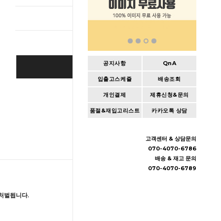
총 상품 
공지사항
QnA
BUY IT NOW
입출고스케쥴
배송조회
Cart
|
Wishlist
개인결제
제휴신청&문의
품절&재입고리스트
카카오톡 상담
고객센터 & 상담문의
070-4070-6786
배송 & 재고 문의
070-4070-6789
처벌됩니다.