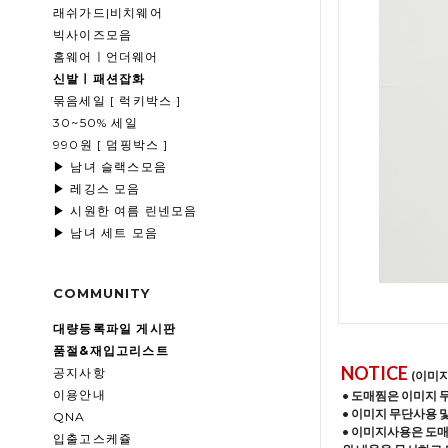
래쉬가드|비치웨어
빅사이즈모음
홈웨어ㅣ언더웨어
신발ㅣ패션잡화
묶음세일 [ 럭키박스 ]
30~50% 세일
990원 [ 덤핑박스 ]
▶ 남녀 슬랙스모음
▶ 레깅스 모음
▶ 시원한 여름 린넨모음
▶ 남녀 세트 모음
COMMUNITY
대량등록파일 게시판
품절&재입고리스트
NOTICE
공지사항
(이미
이용안내
• 도매찜은 이미지 
• 이미지 무단사용 
QNA
• 이미지사용은 도
입출고스케쥴