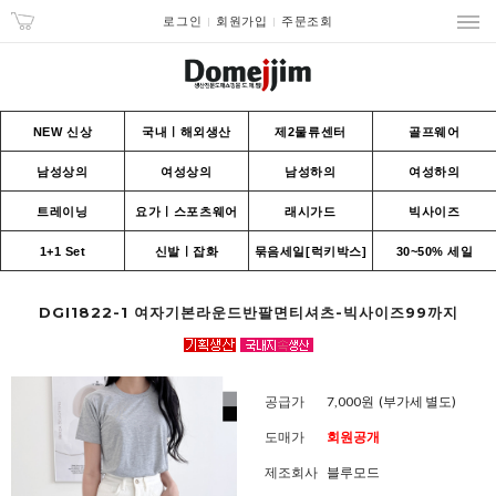
로그인
회원가입
주문조회
NEW 신상
국내ㅣ해외생산
제2물류센터
골프웨어
남성상의
여성상의
남성하의
여성하의
트레이닝
요가ㅣ스포츠웨어
래시가드
빅사이즈
1+1 Set
신발ㅣ잡화
묶음세일[럭키박스]
30~50% 세일
DGI1822-1 여자기본라운드반팔면티셔츠-빅사이즈99까지
공급가
7,000원
(부가세 별도)
도매가
회원공개
제조회사
블루모드