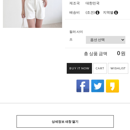
제조국
대한민국
배송비
(조건)
지역별
컬러:사이
즈
0
원
총 상품 금액
BUY IT NOW
CART
WISHLIST
상세정보 새창 열기